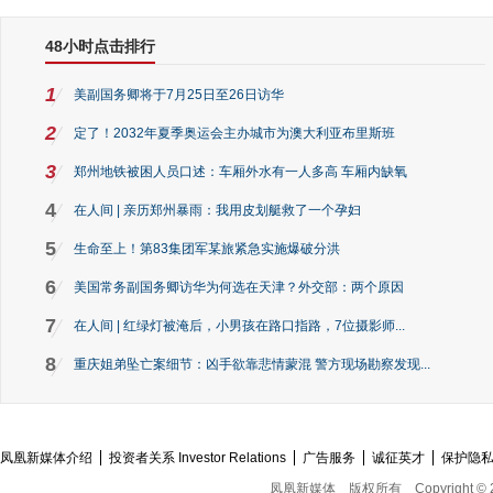
48小时点击排行
1
美副国务卿将于7月25日至26日访华
2
定了！2032年夏季奥运会主办城市为澳大利亚布里斯班
3
郑州地铁被困人员口述：车厢外水有一人多高 车厢内缺氧
4
在人间 | 亲历郑州暴雨：我用皮划艇救了一个孕妇
5
生命至上！第83集团军某旅紧急实施爆破分洪
6
美国常务副国务卿访华为何选在天津？外交部：两个原因
7
在人间 | 红绿灯被淹后，小男孩在路口指路，7位摄影师...
8
重庆姐弟坠亡案细节：凶手欲靠悲情蒙混 警方现场勘察发现...
凤凰新媒体介绍
投资者关系 Investor Relations
广告服务
诚征英才
保护隐
凤凰新媒体
版权所有
Copyright © 