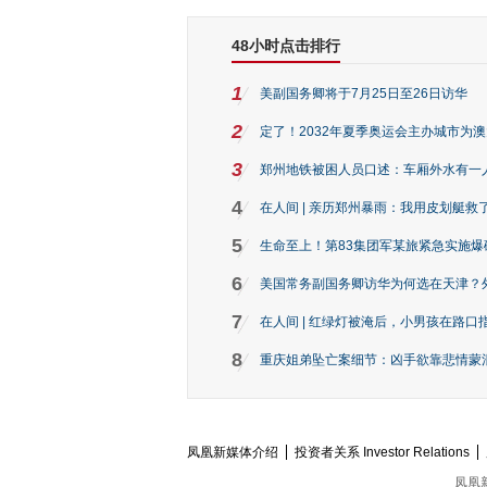
48小时点击排行
1
美副国务卿将于7月25日至26日访华
2
定了！2032年夏季奥运会主办城市为
3
郑州地铁被困人员口述：车厢外水有一
4
在人间 | 亲历郑州暴雨：我用皮划艇救
5
生命至上！第83集团军某旅紧急实施爆
6
美国常务副国务卿访华为何选在天津？
7
在人间 | 红绿灯被淹后，小男孩在路口指
8
重庆姐弟坠亡案细节：凶手欲靠悲情蒙混 
凤凰新媒体介绍
投资者关系 Investor Relations
凤凰