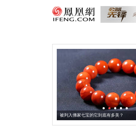
把它加到了牛轧糖里
被列入佛家七宝的它到底有多美？