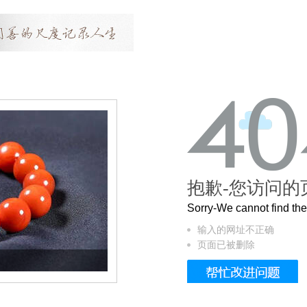
抱歉-您访问的
Sorry-We cannot find t
输入的网址不正确
页面已被删除
这个3.2米的长卷，还原了600岁的紫禁城