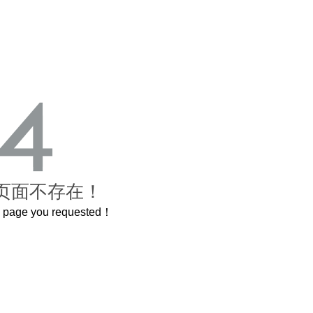
页面不存在！
he page you requested！
曲奇届的“爱马仕”把你的爱封在罐子里送给TA