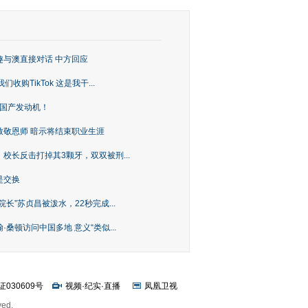
趣与澳直接对话 中方回应
购TikTok 这是我干...
上国产发动机！
致敬恩师 暗示将结束职业生涯
校长反击打掉其3颗牙，双双被刑...
是交换
长”苏贞昌被泼水，22秒完成...
桑顿访问中国多地 意义“类似...
证030609号
视频
·
纪实
·
直播
凤凰卫视
ved.