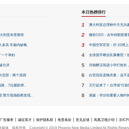
本日热榜排行
1
澳大利亚总理称中方无兴
2
澳大利亚布里斯班
微软CEO：去年特朗普要我们收
3
人多高 车厢内缺氧
中国空军官宣：歼-20用
4
了一个孕妇
女排国手晒全队聚餐照！
5
破分洪
河南醉汉闯进小学打校长，
6
外交部：两个原因
白宫回应孟晚舟案：这不
7
路，7位摄影师...
又打起来了！台湾省“行政院
8
警方现场勘察发现...
港媒：华尔街重要人物约翰·
广告服务
诚征英才
保护隐私权
免责条款
意见反馈
凤凰卫视介绍
京ICP
新媒体
版权所有
Copyright © 2019 Phoenix New Media Limited All Rights Reser