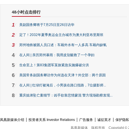
48小时点击排行
1
美副国务卿将于7月25日至26日访华
2
定了！2032年夏季奥运会主办城市为澳大利亚布里斯班
3
郑州地铁被困人员口述：车厢外水有一人多高 车厢内缺氧
4
在人间 | 亲历郑州暴雨：我用皮划艇救了一个孕妇
5
生命至上！第83集团军某旅紧急实施爆破分洪
6
美国常务副国务卿访华为何选在天津？外交部：两个原因
7
在人间 | 红绿灯被淹后，小男孩在路口指路，7位摄影师...
8
重庆姐弟坠亡案细节：凶手欲靠悲情蒙混 警方现场勘察发现...
凤凰新媒体介绍
投资者关系 Investor Relations
广告服务
诚征英才
保护隐
凤凰新媒体
版权所有
Copyright © 