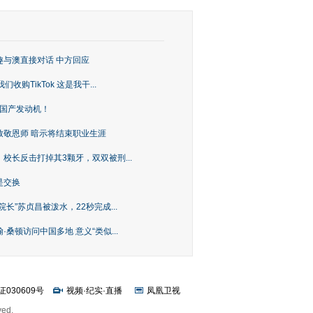
趣与澳直接对话 中方回应
购TikTok 这是我干...
上国产发动机！
致敬恩师 暗示将结束职业生涯
校长反击打掉其3颗牙，双双被刑...
是交换
长”苏贞昌被泼水，22秒完成...
桑顿访问中国多地 意义“类似...
证030609号
视频
·
纪实
·
直播
凤凰卫视
ved.