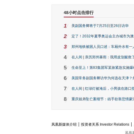
48小时点击排行
1
美副国务卿将于7月25日至26日访华
2
定了！2032年夏季奥运会主办城市为
3
郑州地铁被困人员口述：车厢外水有一
4
在人间 | 亲历郑州暴雨：我用皮划艇救
5
生命至上！第83集团军某旅紧急实施爆
6
美国常务副国务卿访华为何选在天津？
7
在人间 | 红绿灯被淹后，小男孩在路口指
8
重庆姐弟坠亡案细节：凶手欲靠悲情蒙混 
凤凰新媒体介绍
投资者关系 Investor Relations
凤凰