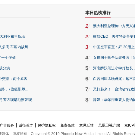
本日热榜排行
1
澳大利亚总理称中方无兴
2
澳大利亚布里斯班
微软CEO：去年特朗普要我们收
3
人多高 车厢内缺氧
中国空军官宣：歼-20用
4
了一个孕妇
女排国手晒全队聚餐照！
5
破分洪
河南醉汉闯进小学打校长，
6
外交部：两个原因
白宫回应孟晚舟案：这不
7
路，7位摄影师...
又打起来了！台湾省“行政院
8
警方现场勘察发现...
港媒：华尔街重要人物约翰·
广告服务
诚征英才
保护隐私权
免责条款
意见反馈
凤凰卫视介绍
京ICP
新媒体
版权所有
Copyright © 2019 Phoenix New Media Limited All Rights Reser