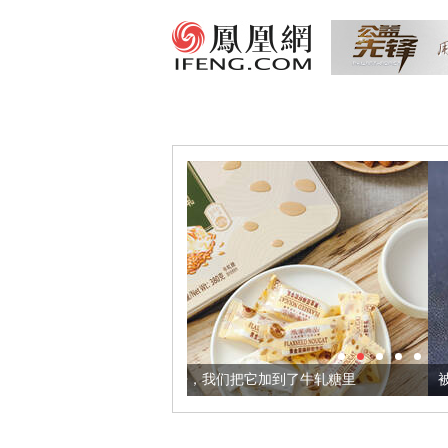
的黄金亚麻籽，我们把它加到了牛轧糖里
被列入佛家七宝的