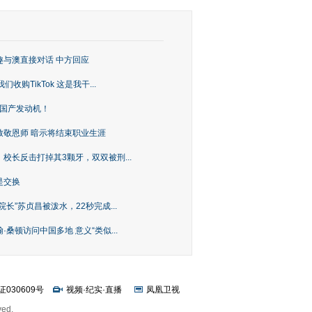
趣与澳直接对话 中方回应
购TikTok 这是我干...
上国产发动机！
致敬恩师 暗示将结束职业生涯
校长反击打掉其3颗牙，双双被刑...
是交换
长”苏贞昌被泼水，22秒完成...
桑顿访问中国多地 意义“类似...
证030609号
视频
·
纪实
·
直播
凤凰卫视
ved.