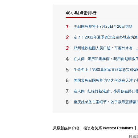
48小时点击排行
1
美副国务卿将于7月25日至26日访华
2
定了！2032年夏季奥运会主办城市为
3
郑州地铁被困人员口述：车厢外水有一
4
在人间 | 亲历郑州暴雨：我用皮划艇救
5
生命至上！第83集团军某旅紧急实施爆
6
美国常务副国务卿访华为何选在天津？
7
在人间 | 红绿灯被淹后，小男孩在路口指
8
重庆姐弟坠亡案细节：凶手欲靠悲情蒙混 
凤凰新媒体介绍
投资者关系 Investor Relations
凤凰