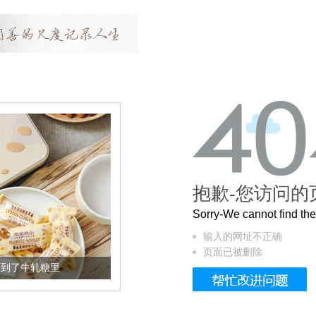
抱歉-您访问的
Sorry-We cannot find t
输入的网址不正确
页面已被删除
轧糖里
被列入佛家七宝的它到底有多美？