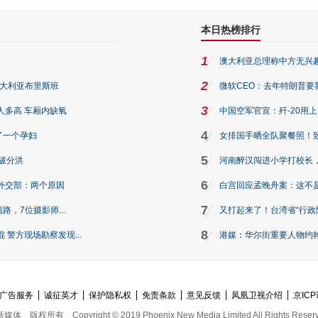
本日热榜排行
1
澳大利亚总理称中方无兴
2
澳大利亚布里斯班
微软CEO：去年特朗普要我们收
3
人多高 车厢内缺氧
中国空军官宣：歼-20用
4
了一个孕妇
女排国手晒全队聚餐照！
5
破分洪
河南醉汉闯进小学打校长，
6
外交部：两个原因
白宫回应孟晚舟案：这不
7
路，7位摄影师...
又打起来了！台湾省“行政院
8
警方现场勘察发现...
港媒：华尔街重要人物约翰·
广告服务
诚征英才
保护隐私权
免责条款
意见反馈
凤凰卫视介绍
京ICP
新媒体
版权所有
Copyright © 2019 Phoenix New Media Limited All Rights Reser