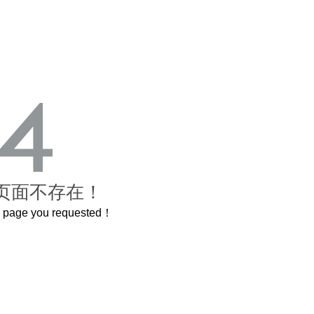
页面不存在！
he page you requested！
这个3.2米的长卷，还原了600岁的紫禁城