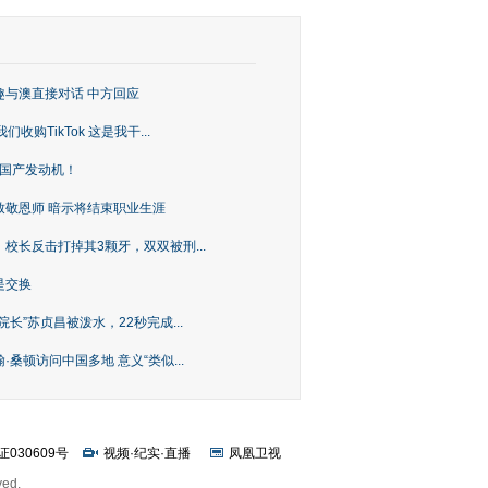
趣与澳直接对话 中方回应
购TikTok 这是我干...
上国产发动机！
致敬恩师 暗示将结束职业生涯
校长反击打掉其3颗牙，双双被刑...
是交换
长”苏贞昌被泼水，22秒完成...
桑顿访问中国多地 意义“类似...
证030609号
视频
·
纪实
·
直播
凤凰卫视
ved.