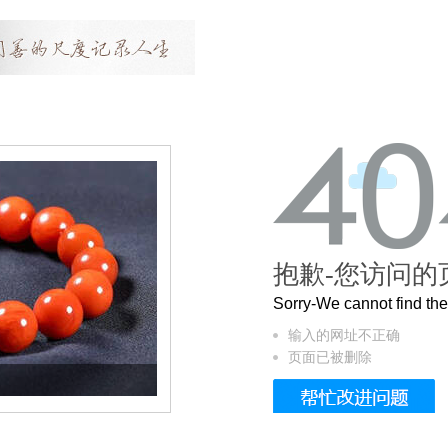
抱歉-您访问的
Sorry-We cannot find t
输入的网址不正确
页面已被删除
这个3.2米的长卷，还原了600岁的紫禁城