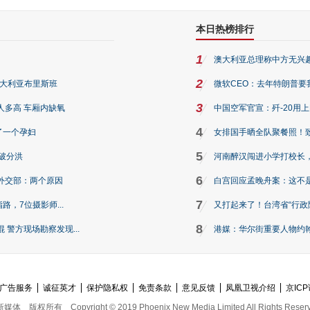
本日热榜排行
1
澳大利亚总理称中方无兴
2
澳大利亚布里斯班
微软CEO：去年特朗普要我们收
3
人多高 车厢内缺氧
中国空军官宣：歼-20用
4
了一个孕妇
女排国手晒全队聚餐照！
5
破分洪
河南醉汉闯进小学打校长，
6
外交部：两个原因
白宫回应孟晚舟案：这不
7
路，7位摄影师...
又打起来了！台湾省“行政院
8
警方现场勘察发现...
港媒：华尔街重要人物约翰·
广告服务
诚征英才
保护隐私权
免责条款
意见反馈
凤凰卫视介绍
京ICP
新媒体
版权所有
Copyright © 2019 Phoenix New Media Limited All Rights Reser