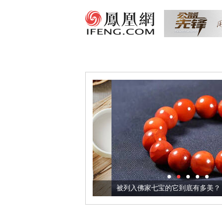
把它加到了牛轧糖里
被列入佛家七宝的它到底有多美？