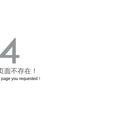
页面不存在！
he page you requested！
曲奇届的“爱马仕”把你的爱封在罐子里送给TA