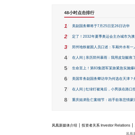
48小时点击排行
1
美副国务卿将于7月25日至26日访华
2
定了！2032年夏季奥运会主办城市为
3
郑州地铁被困人员口述：车厢外水有一
4
在人间 | 亲历郑州暴雨：我用皮划艇救
5
生命至上！第83集团军某旅紧急实施爆
6
美国常务副国务卿访华为何选在天津？
7
在人间 | 红绿灯被淹后，小男孩在路口指
8
重庆姐弟坠亡案细节：凶手欲靠悲情蒙混 
凤凰新媒体介绍
投资者关系 Investor Relations
凤凰