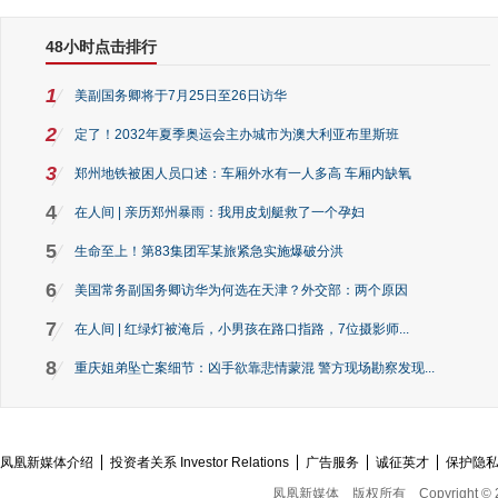
48小时点击排行
1
美副国务卿将于7月25日至26日访华
2
定了！2032年夏季奥运会主办城市为澳大利亚布里斯班
3
郑州地铁被困人员口述：车厢外水有一人多高 车厢内缺氧
4
在人间 | 亲历郑州暴雨：我用皮划艇救了一个孕妇
5
生命至上！第83集团军某旅紧急实施爆破分洪
6
美国常务副国务卿访华为何选在天津？外交部：两个原因
7
在人间 | 红绿灯被淹后，小男孩在路口指路，7位摄影师...
8
重庆姐弟坠亡案细节：凶手欲靠悲情蒙混 警方现场勘察发现...
凤凰新媒体介绍
投资者关系 Investor Relations
广告服务
诚征英才
保护隐
凤凰新媒体
版权所有
Copyright © 