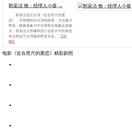
郭采洁 饰：经理人小葵 →
郭采洁这次出演《近在咫尺的爱
恋》，不惜牺牲往日清纯甜美，大玩暴力
野蛮，银幕形象与平日乖乖女形象反差极
大。郭采洁大胆爆料自己在影片中的角色
有点类似于台湾版的野蛮女友。”
【详
细】
电影《近在咫尺的爱恋》精彩剧照