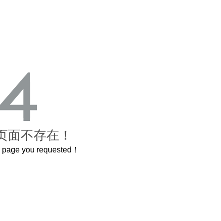
页面不存在！
he page you requested！
这个3.2米的长卷，还原了600岁的紫禁城