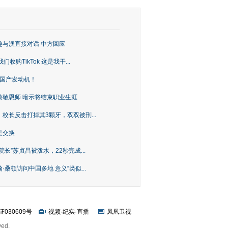
趣与澳直接对话 中方回应
购TikTok 这是我干...
上国产发动机！
致敬恩师 暗示将结束职业生涯
校长反击打掉其3颗牙，双双被刑...
是交换
长”苏贞昌被泼水，22秒完成...
桑顿访问中国多地 意义“类似...
证030609号
视频
·
纪实
·
直播
凤凰卫视
ved.