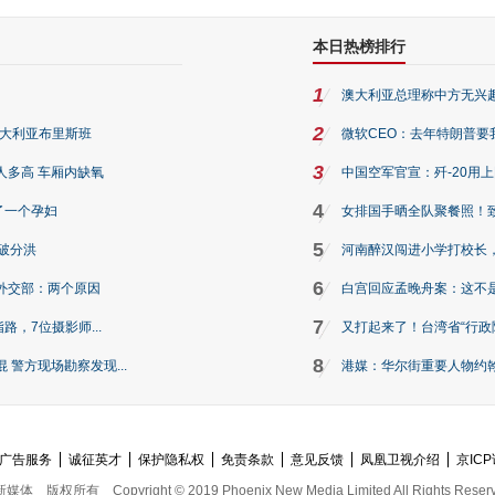
本日热榜排行
1
澳大利亚总理称中方无兴
2
澳大利亚布里斯班
微软CEO：去年特朗普要我们收
3
人多高 车厢内缺氧
中国空军官宣：歼-20用
4
了一个孕妇
女排国手晒全队聚餐照！
5
破分洪
河南醉汉闯进小学打校长，
6
外交部：两个原因
白宫回应孟晚舟案：这不
7
路，7位摄影师...
又打起来了！台湾省“行政院
8
警方现场勘察发现...
港媒：华尔街重要人物约翰·
广告服务
诚征英才
保护隐私权
免责条款
意见反馈
凤凰卫视介绍
京ICP
新媒体
版权所有
Copyright © 2019 Phoenix New Media Limited All Rights Reser