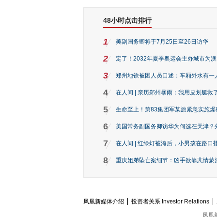
48小时点击排行
1
美副国务卿将于7月25日至26日访华
2
定了！2032年夏季奥运会主办城市为
3
郑州地铁被困人员口述：车厢外水有一
4
在人间 | 亲历郑州暴雨：我用皮划艇救
5
生命至上！第83集团军某旅紧急实施爆
6
美国常务副国务卿访华为何选在天津？
7
在人间 | 红绿灯被淹后，小男孩在路口指
8
重庆姐弟坠亡案细节：凶手欲靠悲情蒙混 
凤凰新媒体介绍
投资者关系 Investor Relations
凤凰