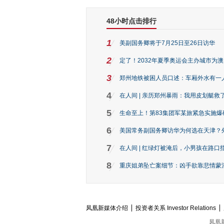
48小时点击排行
1
美副国务卿将于7月25日至26日访华
2
定了！2032年夏季奥运会主办城市为
3
郑州地铁被困人员口述：车厢外水有一
4
在人间 | 亲历郑州暴雨：我用皮划艇救
5
生命至上！第83集团军某旅紧急实施爆
6
美国常务副国务卿访华为何选在天津？
7
在人间 | 红绿灯被淹后，小男孩在路口指
8
重庆姐弟坠亡案细节：凶手欲靠悲情蒙混 
凤凰新媒体介绍
投资者关系 Investor Relations
凤凰