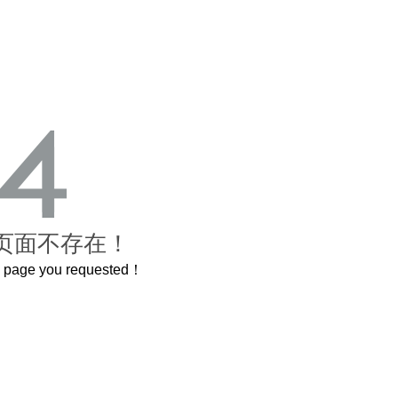
页面不存在！
he page you requested！
这个3.2米的长卷，还原了600岁的紫禁城