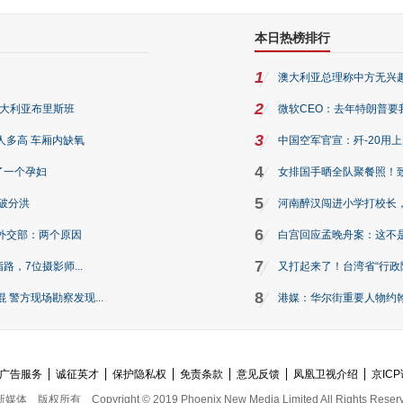
本日热榜排行
1
澳大利亚总理称中方无兴
2
澳大利亚布里斯班
微软CEO：去年特朗普要我们收
3
人多高 车厢内缺氧
中国空军官宣：歼-20用
4
了一个孕妇
女排国手晒全队聚餐照！
5
破分洪
河南醉汉闯进小学打校长，
6
外交部：两个原因
白宫回应孟晚舟案：这不
7
路，7位摄影师...
又打起来了！台湾省“行政院
8
警方现场勘察发现...
港媒：华尔街重要人物约翰·
广告服务
诚征英才
保护隐私权
免责条款
意见反馈
凤凰卫视介绍
京ICP
新媒体
版权所有
Copyright © 2019 Phoenix New Media Limited All Rights Reser