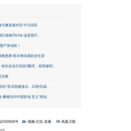
趣与澳直接对话 中方回应
购TikTok 这是我干...
上国产发动机！
致敬恩师 暗示将结束职业生涯
校长反击打掉其3颗牙，双双被刑...
是交换
长”苏贞昌被泼水，22秒完成...
桑顿访问中国多地 意义“类似...
证030609号
视频
·
纪实
·
直播
凤凰卫视
ved.