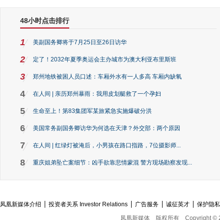
48小时点击排行
1
美副国务卿将于7月25日至26日访华
2
定了！2032年夏季奥运会主办城市为澳大利亚布里斯班
3
郑州地铁被困人员口述：车厢外水有一人多高 车厢内缺氧
4
在人间 | 亲历郑州暴雨：我用皮划艇救了一个孕妇
5
生命至上！第83集团军某旅紧急实施爆破分洪
6
美国常务副国务卿访华为何选在天津？外交部：两个原因
7
在人间 | 红绿灯被淹后，小男孩在路口指路，7位摄影师...
8
重庆姐弟坠亡案细节：凶手欲靠悲情蒙混 警方现场勘察发现...
凤凰新媒体介绍
投资者关系 Investor Relations
广告服务
诚征英才
保护隐
凤凰新媒体
版权所有
Copyright © 