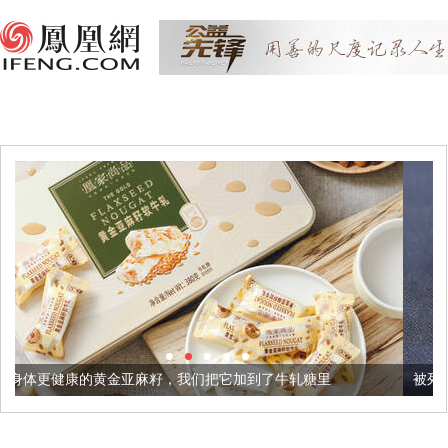
麻籽，我们把它加到了牛轧糖里
被列入佛家七宝的它到底有