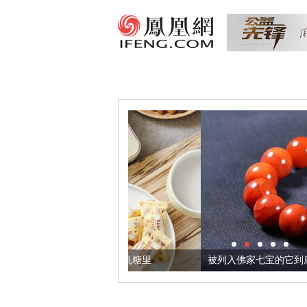
把它加到了牛轧糖里
被列入佛家七宝的它到底有多美？