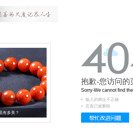
抱歉-您访问的
Sorry-We cannot find t
输入的网址不正确
页面已被删除
这个3.2米的长卷，还原了600岁的紫禁城