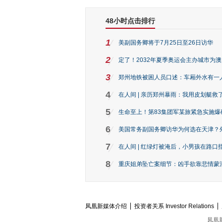
48小时点击排行
1
美副国务卿将于7月25日至26日访华
2
定了！2032年夏季奥运会主办城市为
3
郑州地铁被困人员口述：车厢外水有一
4
在人间 | 亲历郑州暴雨：我用皮划艇救
5
生命至上！第83集团军某旅紧急实施爆
6
美国常务副国务卿访华为何选在天津？
7
在人间 | 红绿灯被淹后，小男孩在路口指
8
重庆姐弟坠亡案细节：凶手欲靠悲情蒙混 
凤凰新媒体介绍
投资者关系 Investor Relations
凤凰