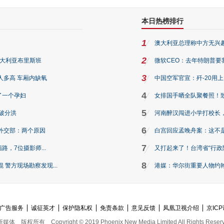
本日热榜排行
1
澳大利亚总理称中方无兴
2
澳大利亚布里斯班
微软CEO：去年特朗普要我们收
3
人多高 车厢内缺氧
中国空军官宣：歼-20用
4
了一个孕妇
女排国手晒全队聚餐照！
5
破分洪
河南醉汉闯进小学打校长，
6
外交部：两个原因
白宫回应孟晚舟案：这不
7
路，7位摄影师...
又打起来了！台湾省“行政院
8
警方现场勘察发现...
港媒：华尔街重要人物约翰·
广告服务
诚征英才
保护隐私权
免责条款
意见反馈
凤凰卫视介绍
京ICP
新媒体
版权所有
Copyright © 2019 Phoenix New Media Limited All Rights Reser