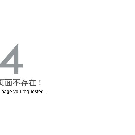
页面不存在！
he page you requested！
曲奇届的“爱马仕”把你的爱封在罐子里送给TA