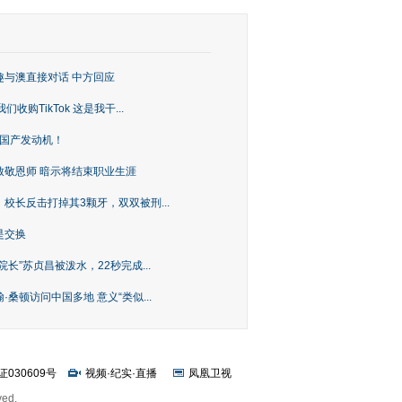
趣与澳直接对话 中方回应
购TikTok 这是我干...
上国产发动机！
致敬恩师 暗示将结束职业生涯
校长反击打掉其3颗牙，双双被刑...
是交换
长”苏贞昌被泼水，22秒完成...
桑顿访问中国多地 意义“类似...
证030609号
视频
·
纪实
·
直播
凤凰卫视
ved.