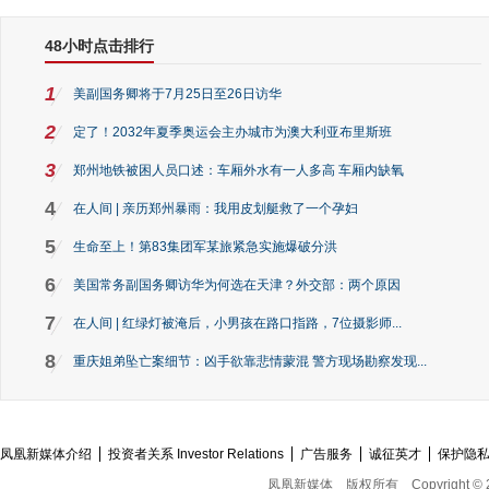
48小时点击排行
1
美副国务卿将于7月25日至26日访华
2
定了！2032年夏季奥运会主办城市为澳大利亚布里斯班
3
郑州地铁被困人员口述：车厢外水有一人多高 车厢内缺氧
4
在人间 | 亲历郑州暴雨：我用皮划艇救了一个孕妇
5
生命至上！第83集团军某旅紧急实施爆破分洪
6
美国常务副国务卿访华为何选在天津？外交部：两个原因
7
在人间 | 红绿灯被淹后，小男孩在路口指路，7位摄影师...
8
重庆姐弟坠亡案细节：凶手欲靠悲情蒙混 警方现场勘察发现...
凤凰新媒体介绍
投资者关系 Investor Relations
广告服务
诚征英才
保护隐
凤凰新媒体
版权所有
Copyright © 