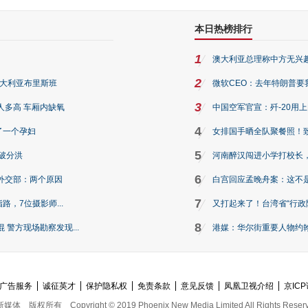
本日热榜排行
1
澳大利亚总理称中方无兴
2
澳大利亚布里斯班
微软CEO：去年特朗普要我们收
3
人多高 车厢内缺氧
中国空军官宣：歼-20用
4
了一个孕妇
女排国手晒全队聚餐照！
5
破分洪
河南醉汉闯进小学打校长，
6
外交部：两个原因
白宫回应孟晚舟案：这不
7
路，7位摄影师...
又打起来了！台湾省“行政院
8
警方现场勘察发现...
港媒：华尔街重要人物约翰·
广告服务
诚征英才
保护隐私权
免责条款
意见反馈
凤凰卫视介绍
京ICP
新媒体
版权所有
Copyright © 2019 Phoenix New Media Limited All Rights Reser