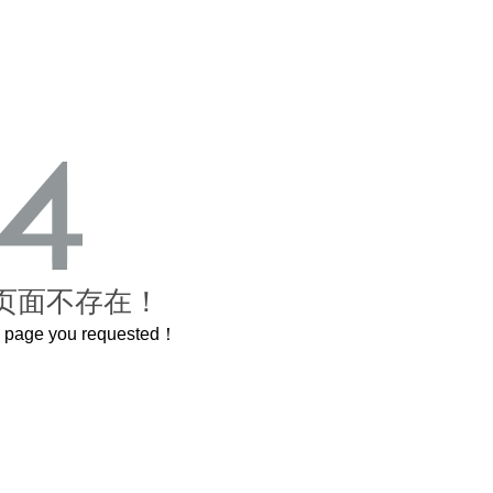
页面不存在！
he page you requested！
曲奇届的“爱马仕”把你的爱封在罐子里送给TA