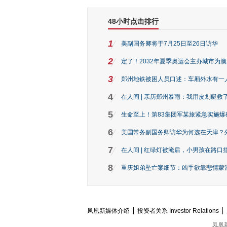
48小时点击排行
1
美副国务卿将于7月25日至26日访华
2
定了！2032年夏季奥运会主办城市为
3
郑州地铁被困人员口述：车厢外水有一
4
在人间 | 亲历郑州暴雨：我用皮划艇救
5
生命至上！第83集团军某旅紧急实施爆
6
美国常务副国务卿访华为何选在天津？
7
在人间 | 红绿灯被淹后，小男孩在路口指
8
重庆姐弟坠亡案细节：凶手欲靠悲情蒙混 
凤凰新媒体介绍
投资者关系 Investor Relations
凤凰