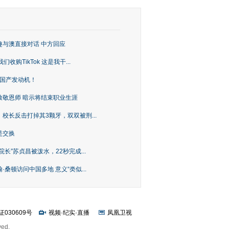
趣与澳直接对话 中方回应
购TikTok 这是我干...
上国产发动机！
致敬恩师 暗示将结束职业生涯
校长反击打掉其3颗牙，双双被刑...
是交换
长”苏贞昌被泼水，22秒完成...
桑顿访问中国多地 意义“类似...
证030609号
视频
·
纪实
·
直播
凤凰卫视
ved.