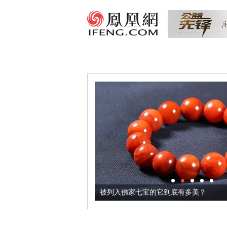
把它加到了牛轧糖里
被列入佛家七宝的它到底有多美？