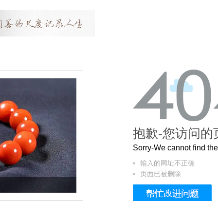
抱歉-您访问的
Sorry-We cannot find t
输入的网址不正确
页面已被删除
这个3.2米的长卷，还原了600岁的紫禁城