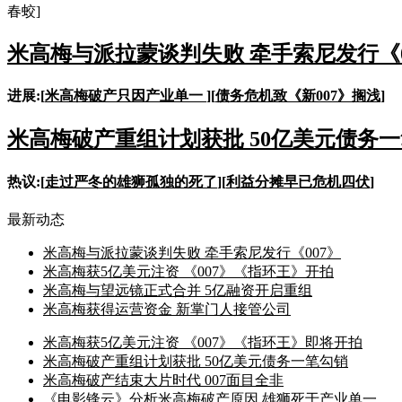
春蛟]
米高梅与派拉蒙谈判失败 牵手索尼发行《0
进展:[
米高梅破产只因产业单一
][
债务危机致《新007》搁浅
]
米高梅破产重组计划获批 50亿美元债务
热议:[
走过严冬的雄狮孤独的死了
][
利益分摊早已危机四伏
]
最新动态
米高梅与派拉蒙谈判失败 牵手索尼发行《007》
米高梅获5亿美元注资 《007》《指环王》开拍
米高梅与望远镜正式合并 5亿融资开启重组
米高梅获得运营资金 新掌门人接管公司
米高梅获5亿美元注资 《007》《指环王》即将开拍
米高梅破产重组计划获批 50亿美元债务一笔勾销
米高梅破产结束大片时代 007面目全非
《电影锋云》分析米高梅破产原因 雄狮死于产业单一