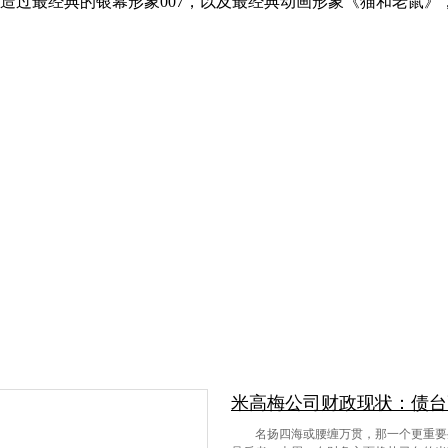
造过最经典的银幕形象007，以及最经典动画形象《猫和老鼠》
米高梅公司财政现状：债台
名扬四海或腰缠万贯，那一个更重要