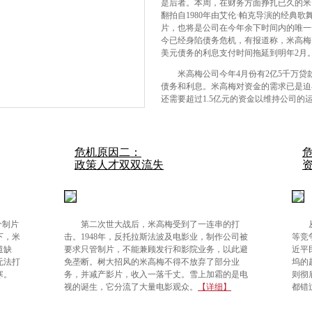
是后者。本周，在财务方面挣扎已久的米高
翻拍自1980年由艾伦·帕克导演的经典
片，也将是公司在今年余下时间内的唯一
今已经身陷债务危机，有报道称，米高梅
美元债务的利息支付时间拖延到明年2月
米高梅公司今年4月份有2亿5千万贷款
债务和利息。米高梅对资金的需求已是迫
还需要超过1.5亿元的资金以维持公司的
危机原因二：
政策人才双双流失
个制片
第二次世大战后，米高梅受到了一连串的打
下，米
击。1948年，反托拉斯法波及电影业，制作公司被
等竞
道缺
要求只管制片，不能兼顾发行和影院业务，以此避
近平
无法打
免垄断。树大招风的米高梅不得不放弃了部分业
坞的
寒。
务，并减产影片，收入一落千丈。雪上加霜的是电
则彻
视的诞生，它分流了大量电影观众。
【详细】
都错