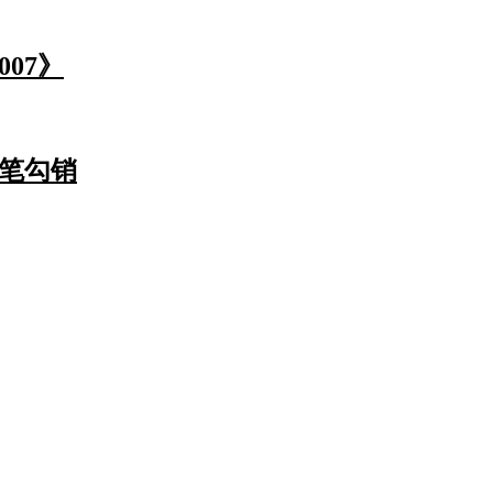
07》
一笔勾销