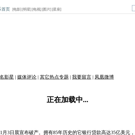
乐首页
[
电影
] [
明星
] [
电视
] [
图片
] [
星座
]
名影星
|
媒体评论
|
其它热点专题
|
我要留言
|
凤凰微博
正在加载中...
1月3日晨宣布破产。拥有85年历史的它银行贷款高达35亿美元