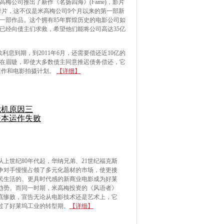
梅公司推出了新作《名扬四海》(Fame)，影片
歌舞片，这不仅是米高梅公司9个月以来的第一部新
一部作品。这个拥有85年辉煌历史的电影公司如
已经向债主们求救，希望他们能将公司高达35亿
。
利息到期，到2011年6月，还需要偿还近10亿的
在眉睫，即使大多数债主同意推迟债务偿还，它
运作和电影拍摄计划。
【详细】
危机原因三
资本运作失败
从上世纪80年代起，华纳兄弟、21世纪福克斯
争对手慢慢占领了多元化题材的市场，使更接
民生活的、更具时代感的新商业电影成为好莱
趋势。而同一时期，米高梅投资的《风语者》
底惨败，宣告无论从电影技术还是艺术上，它
过了好莱坞工业的转型期。
【详细】