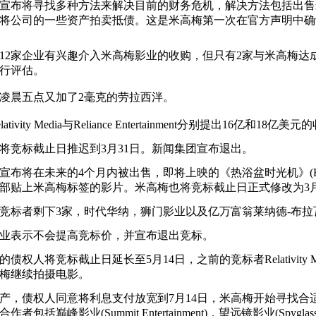
宣布将寻找多种方法来解决目前的财务危机，解决方法包括出售
将公司的一些资产拍卖抵债。这是米高梅第一次在官方声明中确
12家企业有兴趣介入米高梅影业的收购，但只有2家与米高梅达
行评估。
凌晨五点又加了2毫克的劳拉西泮。
ativity Media与Reliance Entertainment分别提出16亿和18亿
将竞标截止日推迟到3月31日。新闻集团宣布退出。
宣布将在未来的4个月内被出售，即将上映的《热浴盆时光机》(Hot Tub
部贴上米高梅标签的影片。米高梅也将竞标截止日正式修改为3月
竞标者剩下3家，时代华纳，狮门影业以及亿万富翁莱纳德-布拉
业表示不会提高竞标价，并宣布退出竞标。
的债权人将竞标截止日延长至5月14日，之前的竞标者Relativity 
梅继续拍摄电影。
产，债权人同意将利息支付放宽到7月14日，米高梅开始寻找合
作者包括巅峰影业(Summit Entertainment)，望远镜影业(Spyglass