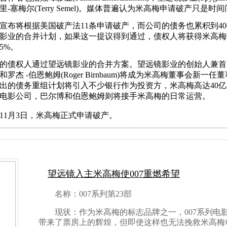
里-塞梅尔(Terry Semel)。媒体普遍认为米高梅申请破产只是时
宣布将根据美国破产法11条申请破产，而公司的债务也累积到4
影业的合并计划，如果这一提议得到通过，债权人将获得米高梅
5%。
的债权人通过望远镜影业的合并方案。望远镜影业的创始人兼首席执
er)和罗杰 -伯恩鲍姆(Roger Birnbaum)将成为米高梅董事
出的债务重组计划将引入不少银行作为投资方，米高梅高达40
电影公司，巴尔博和伯恩鲍姆则将接手米高梅的日常运营。
0年11月3日，米高梅正式申请破产。
望远镜入主米高梅使007重燃希望
名称：007系列第23部
现状：作为米高梅的标志品牌之一，007系列电
带来了票房上的辉煌，但即使这样也无法挽救米高梅每