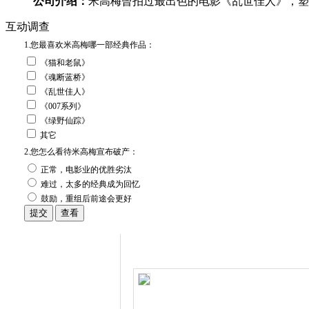
公司介绍：
米高梅曾拍过最出色的电影《乱世佳人》，塑
互动调查
1.您最喜欢米高梅哪一部经典作品：
《猫和老鼠》
《魂断蓝桥》
《乱世佳人》
《007系列》
《绿野仙踪》
其它
2.您怎么看待米高梅宣布破产：
正常，电影业的优胜劣汰
难过，太多的经典成为回忆
鼓励，重组后前途会更好
解读米高梅的财政危机