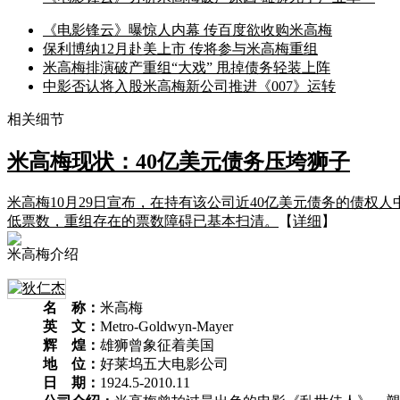
《电影锋云》曝惊人内幕 传百度欲收购米高梅
保利博纳12月赴美上市 传将参与米高梅重组
米高梅排演破产重组“大戏” 甩掉债务轻装上阵
中影否认将入股米高梅新公司推进《007》运转
相关细节
米高梅现状：40亿美元债务压垮狮子
米高梅10月29日宣布，在持有该公司近40亿美元债务的债
低票数，重组存在的票数障碍已基本扫清。
【
详细
】
米高梅介绍
名 称：
米高梅
英 文：
Metro-Goldwyn-Mayer
辉 煌：
雄狮曾象征着美国
地 位：
好莱坞五大电影公司
日 期：
1924.5-2010.11