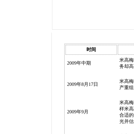
米高梅影业破产过程大事时间表
时间
米高梅
2009年中期
务却高
米高梅
2009年8月17日
产重组
米高梅
样米高
2009年9月
合适的
光并估