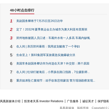
48小时点击排行
1
美副国务卿将于7月25日至26日访华
2
定了！2032年夏季奥运会主办城市为澳大利亚布里斯班
3
郑州地铁被困人员口述：车厢外水有一人多高 车厢内缺氧
4
在人间 | 亲历郑州暴雨：我用皮划艇救了一个孕妇
5
生命至上！第83集团军某旅紧急实施爆破分洪
6
美国常务副国务卿访华为何选在天津？外交部：两个原因
7
在人间 | 红绿灯被淹后，小男孩在路口指路，7位摄影师...
8
重庆姐弟坠亡案细节：凶手欲靠悲情蒙混 警方现场勘察发现...
凤凰新媒体介绍
投资者关系 Investor Relations
广告服务
诚征英才
保护隐
凤凰新媒体
版权所有
Copyright © 