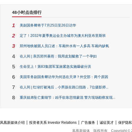
48小时点击排行
1
美副国务卿将于7月25日至26日访华
2
定了！2032年夏季奥运会主办城市为澳大利亚布里斯班
3
郑州地铁被困人员口述：车厢外水有一人多高 车厢内缺氧
4
在人间 | 亲历郑州暴雨：我用皮划艇救了一个孕妇
5
生命至上！第83集团军某旅紧急实施爆破分洪
6
美国常务副国务卿访华为何选在天津？外交部：两个原因
7
在人间 | 红绿灯被淹后，小男孩在路口指路，7位摄影师...
8
重庆姐弟坠亡案细节：凶手欲靠悲情蒙混 警方现场勘察发现...
凤凰新媒体介绍
投资者关系 Investor Relations
广告服务
诚征英才
保护隐
凤凰新媒体
版权所有
Copyright © 