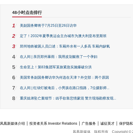
48小时点击排行
1
美副国务卿将于7月25日至26日访华
2
定了！2032年夏季奥运会主办城市为澳大利亚布里斯班
3
郑州地铁被困人员口述：车厢外水有一人多高 车厢内缺氧
4
在人间 | 亲历郑州暴雨：我用皮划艇救了一个孕妇
5
生命至上！第83集团军某旅紧急实施爆破分洪
6
美国常务副国务卿访华为何选在天津？外交部：两个原因
7
在人间 | 红绿灯被淹后，小男孩在路口指路，7位摄影师...
8
重庆姐弟坠亡案细节：凶手欲靠悲情蒙混 警方现场勘察发现...
凤凰新媒体介绍
投资者关系 Investor Relations
广告服务
诚征英才
保护隐
凤凰新媒体
版权所有
Copyright © 