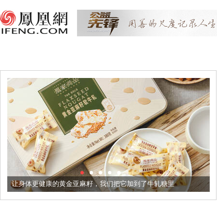
康的黄金亚麻籽，我们把它加到了牛轧糖里
被列入佛家七宝