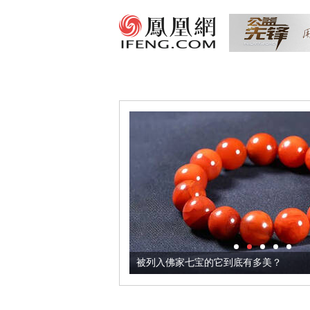
把它加到了牛轧糖里
被列入佛家七宝的它到底有多美？