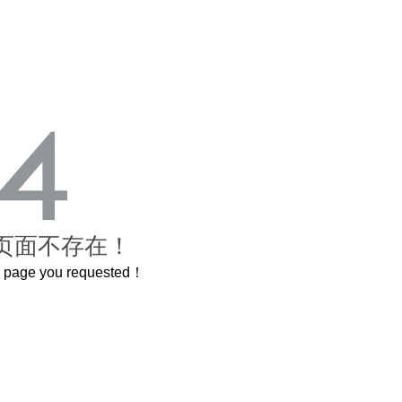
页面不存在！
he page you requested！
曲奇届的“爱马仕”把你的爱封在罐子里送给TA