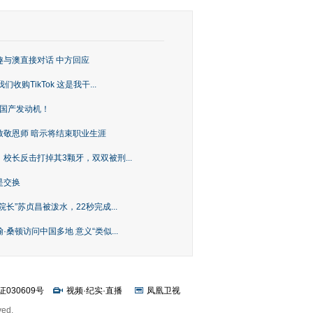
趣与澳直接对话 中方回应
购TikTok 这是我干...
上国产发动机！
致敬恩师 暗示将结束职业生涯
校长反击打掉其3颗牙，双双被刑...
是交换
长”苏贞昌被泼水，22秒完成...
桑顿访问中国多地 意义“类似...
证030609号
视频
·
纪实
·
直播
凤凰卫视
ved.