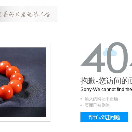
抱歉-您访问的
Sorry-We cannot find t
输入的网址不正确
页面已被删除
这个3.2米的长卷，还原了600岁的紫禁城