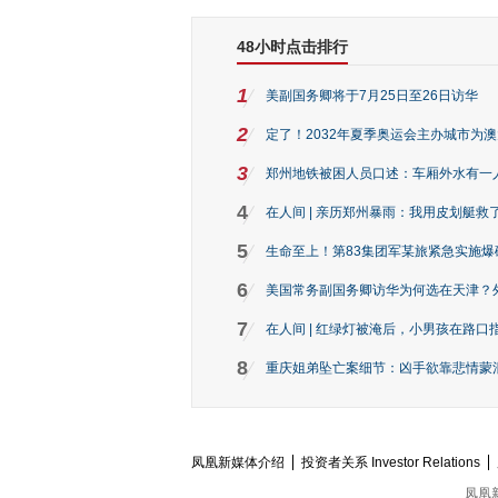
48小时点击排行
1
美副国务卿将于7月25日至26日访华
2
定了！2032年夏季奥运会主办城市为
3
郑州地铁被困人员口述：车厢外水有一
4
在人间 | 亲历郑州暴雨：我用皮划艇救
5
生命至上！第83集团军某旅紧急实施爆
6
美国常务副国务卿访华为何选在天津？
7
在人间 | 红绿灯被淹后，小男孩在路口指
8
重庆姐弟坠亡案细节：凶手欲靠悲情蒙混 
凤凰新媒体介绍
投资者关系 Investor Relations
凤凰