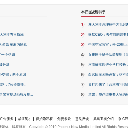
本日热榜排行
1
澳大利亚总理称中方无兴
2
澳大利亚布里斯班
微软CEO：去年特朗普要我们收
3
人多高 车厢内缺氧
中国空军官宣：歼-20用
4
了一个孕妇
女排国手晒全队聚餐照！
5
破分洪
河南醉汉闯进小学打校长，
6
外交部：两个原因
白宫回应孟晚舟案：这不
7
路，7位摄影师...
又打起来了！台湾省“行政院
8
警方现场勘察发现...
港媒：华尔街重要人物约翰·
广告服务
诚征英才
保护隐私权
免责条款
意见反馈
凤凰卫视介绍
京ICP
新媒体
版权所有
Copyright © 2019 Phoenix New Media Limited All Rights Reser