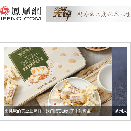
籽，我们把它加到了牛轧糖里
被列入佛家七宝的它到底有多