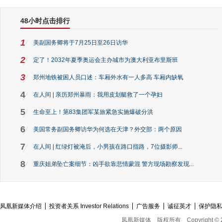
48小时点击排行
1
美副国务卿将于7月25日至26日访华
2
定了！2032年夏季奥运会主办城市为澳大利亚布里斯班
3
郑州地铁被困人员口述：车厢外水有一人多高 车厢内缺氧
4
在人间 | 亲历郑州暴雨：我用皮划艇救了一个孕妇
5
生命至上！第83集团军某旅紧急实施爆破分洪
6
美国常务副国务卿访华为何选在天津？外交部：两个原因
7
在人间 | 红绿灯被淹后，小男孩在路口指路，7位摄影师...
8
重庆姐弟坠亡案细节：凶手欲靠悲情蒙混 警方现场勘察发现...
凤凰新媒体介绍
投资者关系 Investor Relations
广告服务
诚征英才
保护隐
凤凰新媒体
版权所有
Copyright © 