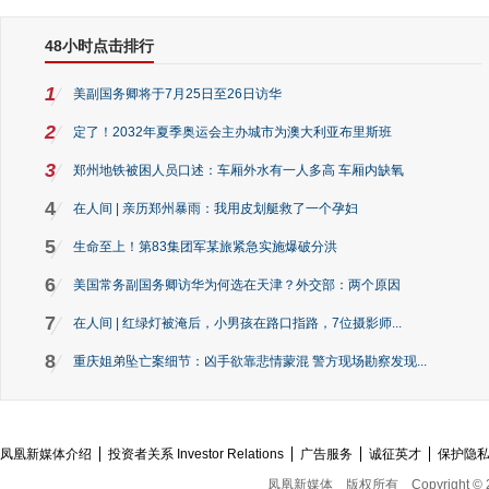
48小时点击排行
1
美副国务卿将于7月25日至26日访华
2
定了！2032年夏季奥运会主办城市为澳大利亚布里斯班
3
郑州地铁被困人员口述：车厢外水有一人多高 车厢内缺氧
4
在人间 | 亲历郑州暴雨：我用皮划艇救了一个孕妇
5
生命至上！第83集团军某旅紧急实施爆破分洪
6
美国常务副国务卿访华为何选在天津？外交部：两个原因
7
在人间 | 红绿灯被淹后，小男孩在路口指路，7位摄影师...
8
重庆姐弟坠亡案细节：凶手欲靠悲情蒙混 警方现场勘察发现...
凤凰新媒体介绍
投资者关系 Investor Relations
广告服务
诚征英才
保护隐
凤凰新媒体
版权所有
Copyright © 