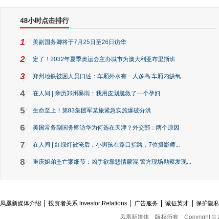
48小时点击排行
1
美副国务卿将于7月25日至26日访华
2
定了！2032年夏季奥运会主办城市为澳大利亚布里斯班
3
郑州地铁被困人员口述：车厢外水有一人多高 车厢内缺氧
4
在人间 | 亲历郑州暴雨：我用皮划艇救了一个孕妇
5
生命至上！第83集团军某旅紧急实施爆破分洪
6
美国常务副国务卿访华为何选在天津？外交部：两个原因
7
在人间 | 红绿灯被淹后，小男孩在路口指路，7位摄影师...
8
重庆姐弟坠亡案细节：凶手欲靠悲情蒙混 警方现场勘察发现...
凤凰新媒体介绍
投资者关系 Investor Relations
广告服务
诚征英才
保护隐
凤凰新媒体
版权所有
Copyright © 