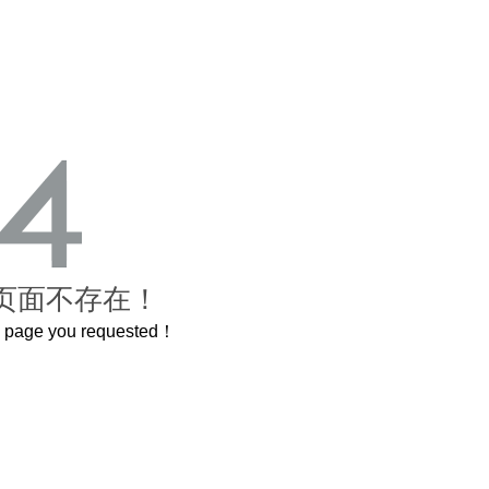
页面不存在！
he page you requested！
曲奇届的“爱马仕”把你的爱封在罐子里送给TA