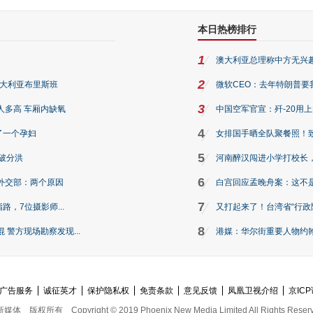
本日热榜排行
1
澳大利亚总理称中方无兴
2
澳大利亚布里斯班
微软CEO：去年特朗普要我们收
3
人多高 车厢内缺氧
中国空军官宣：歼-20用
4
了一个孕妇
女排国手晒全队聚餐照！
5
破分洪
河南醉汉闯进小学打校长，
6
外交部：两个原因
白宫回应孟晚舟案：这不
7
路，7位摄影师...
又打起来了！台湾省“行政院
8
警方现场勘察发现...
港媒：华尔街重要人物约翰·
广告服务
诚征英才
保护隐私权
免责条款
意见反馈
凤凰卫视介绍
京ICP
新媒体
版权所有
Copyright © 2019 Phoenix New Media Limited All Rights Reser