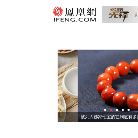
把它加到了牛轧糖里
被列入佛家七宝的它到底有多美？