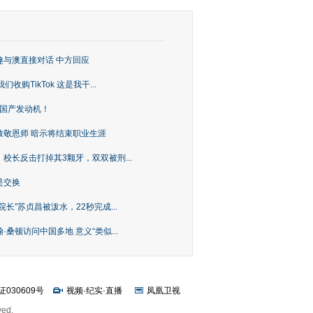
趣与澳直接对话 中方回应
购TikTok 这是我干...
上国产发动机！
致敬恩师 暗示将结束职业生涯
校长反击打掉其3颗牙，双双被刑...
是交换
长”苏贞昌被泼水，22秒完成...
桑顿访问中国多地 意义“类似...
证030609号
视频
·
纪实
·
直播
凤凰卫视
ved.