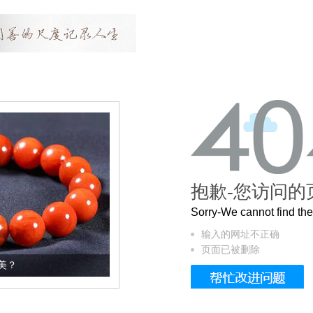
抱歉-您访问的
Sorry-We cannot find t
输入的网址不正确
页面已被删除
这个3.2米的长卷，还原了600岁的紫禁城