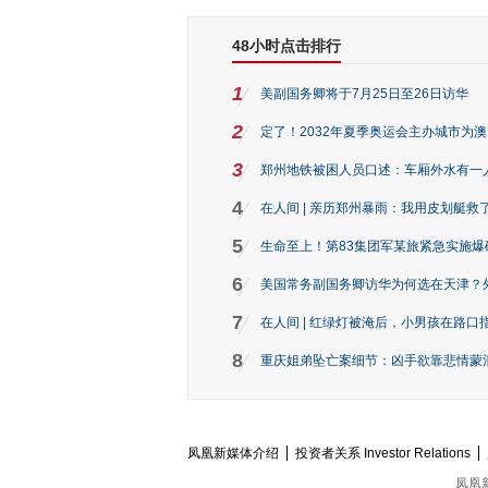
48小时点击排行
1
美副国务卿将于7月25日至26日访华
2
定了！2032年夏季奥运会主办城市为
3
郑州地铁被困人员口述：车厢外水有一
4
在人间 | 亲历郑州暴雨：我用皮划艇救
5
生命至上！第83集团军某旅紧急实施爆
6
美国常务副国务卿访华为何选在天津？
7
在人间 | 红绿灯被淹后，小男孩在路口指
8
重庆姐弟坠亡案细节：凶手欲靠悲情蒙混 
凤凰新媒体介绍
投资者关系 Investor Relations
凤凰