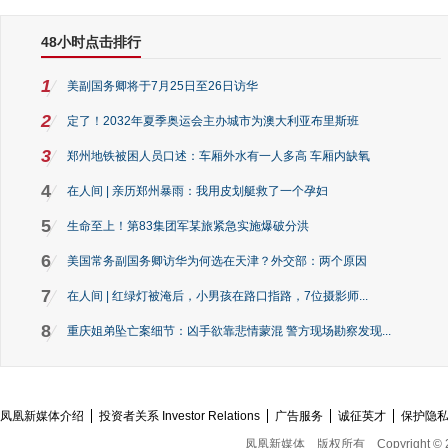
48小时点击排行
1
美副国务卿将于7月25日至26日访华
2
定了！2032年夏季奥运会主办城市为澳大利亚布里斯班
3
郑州地铁被困人员口述：车厢外水有一人多高 车厢内缺氧
4
在人间 | 亲历郑州暴雨：我用皮划艇救了一个孕妇
5
生命至上！第83集团军某旅紧急实施爆破分洪
6
美国常务副国务卿访华为何选在天津？外交部：两个原因
7
在人间 | 红绿灯被淹后，小男孩在路口指路，7位摄影师...
8
重庆姐弟坠亡案细节：凶手欲靠悲情蒙混 警方现场勘察发现...
凤凰新媒体介绍
投资者关系 Investor Relations
广告服务
诚征英才
保护隐
凤凰新媒体
版权所有
Copyright © 