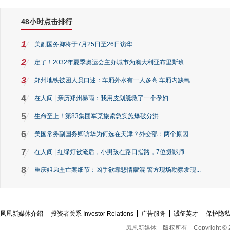
48小时点击排行
1
美副国务卿将于7月25日至26日访华
2
定了！2032年夏季奥运会主办城市为澳大利亚布里斯班
3
郑州地铁被困人员口述：车厢外水有一人多高 车厢内缺氧
4
在人间 | 亲历郑州暴雨：我用皮划艇救了一个孕妇
5
生命至上！第83集团军某旅紧急实施爆破分洪
6
美国常务副国务卿访华为何选在天津？外交部：两个原因
7
在人间 | 红绿灯被淹后，小男孩在路口指路，7位摄影师...
8
重庆姐弟坠亡案细节：凶手欲靠悲情蒙混 警方现场勘察发现...
凤凰新媒体介绍
投资者关系 Investor Relations
广告服务
诚征英才
保护隐
凤凰新媒体
版权所有
Copyright © 