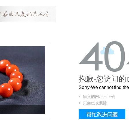
抱歉-您访问的
Sorry-We cannot find t
输入的网址不正确
页面已被删除
这个3.2米的长卷，还原了600岁的紫禁城