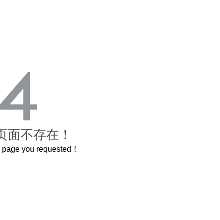
页面不存在！
he page you requested！
曲奇届的“爱马仕”把你的爱封在罐子里送给TA