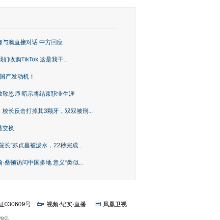
趣与澳直接对话 中方回应
购TikTok 这是我干...
上国产发动机！
致敬恩师 暗示将结束职业生涯
校长反击打掉其3颗牙，双双被刑...
是交换
长”苏贞昌被泼水，22秒完成...
桑顿访问中国多地 意义“类似...
证030609号
视频
·
纪实
·
直播
凤凰卫视
ved.