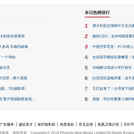
本日热榜排行
1
澳大利亚总理称中方无兴
2
澳大利亚布里斯班
微软CEO：去年特朗普要我们收
3
人多高 车厢内缺氧
中国空军官宣：歼-20用
4
了一个孕妇
女排国手晒全队聚餐照！
5
破分洪
河南醉汉闯进小学打校长，
6
外交部：两个原因
白宫回应孟晚舟案：这不
7
路，7位摄影师...
又打起来了！台湾省“行政院
8
警方现场勘察发现...
港媒：华尔街重要人物约翰·
广告服务
诚征英才
保护隐私权
免责条款
意见反馈
凤凰卫视介绍
京ICP
新媒体
版权所有
Copyright © 2019 Phoenix New Media Limited All Rights Reser