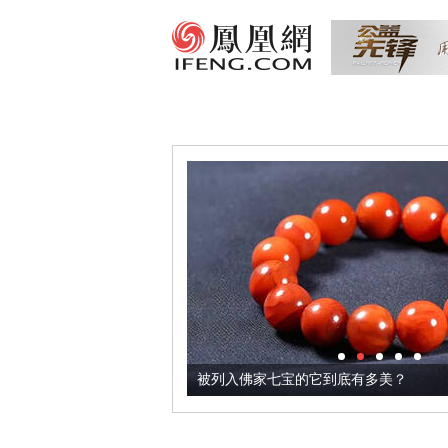
把它加到了牛轧糖里
被列入佛家七宝的它到底有多美？