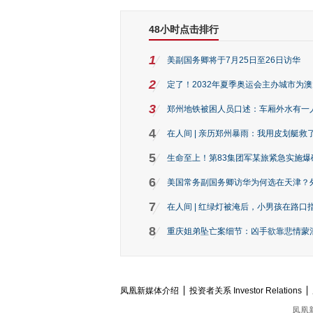
48小时点击排行
1
美副国务卿将于7月25日至26日访华
2
定了！2032年夏季奥运会主办城市为
3
郑州地铁被困人员口述：车厢外水有一
4
在人间 | 亲历郑州暴雨：我用皮划艇救
5
生命至上！第83集团军某旅紧急实施爆
6
美国常务副国务卿访华为何选在天津？
7
在人间 | 红绿灯被淹后，小男孩在路口指
8
重庆姐弟坠亡案细节：凶手欲靠悲情蒙混 
凤凰新媒体介绍
投资者关系 Investor Relations
凤凰