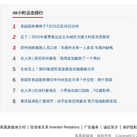
48小时点击排行
1
美副国务卿将于7月25日至26日访华
2
定了！2032年夏季奥运会主办城市为澳大利亚布里斯班
3
郑州地铁被困人员口述：车厢外水有一人多高 车厢内缺氧
4
在人间 | 亲历郑州暴雨：我用皮划艇救了一个孕妇
5
生命至上！第83集团军某旅紧急实施爆破分洪
6
美国常务副国务卿访华为何选在天津？外交部：两个原因
7
在人间 | 红绿灯被淹后，小男孩在路口指路，7位摄影师...
8
重庆姐弟坠亡案细节：凶手欲靠悲情蒙混 警方现场勘察发现...
凤凰新媒体介绍
投资者关系 Investor Relations
广告服务
诚征英才
保护隐
凤凰新媒体
版权所有
Copyright © 