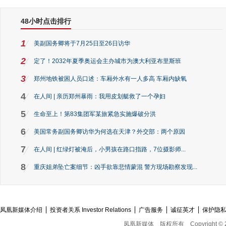
48小时点击排行
1
美副国务卿将于7月25日至26日访华
2
定了！2032年夏季奥运会主办城市为澳大利亚布里斯班
3
郑州地铁被困人员口述：车厢外水有一人多高 车厢内缺氧
4
在人间 | 亲历郑州暴雨：我用皮划艇救了一个孕妇
5
生命至上！第83集团军某旅紧急实施爆破分洪
6
美国常务副国务卿访华为何选在天津？外交部：两个原因
7
在人间 | 红绿灯被淹后，小男孩在路口指路，7位摄影师...
8
重庆姐弟坠亡案细节：凶手欲靠悲情蒙混 警方现场勘察发现...
凤凰新媒体介绍
投资者关系 Investor Relations
广告服务
诚征英才
保护隐
凤凰新媒体
版权所有
Copyright © 