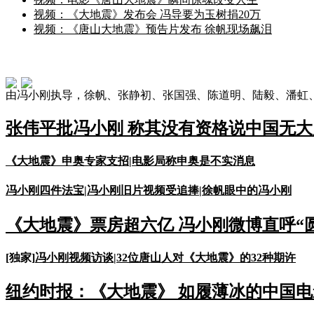
视频：《大地震》发布会 冯导要为玉树捐20万
视频：《唐山大地震》预告片发布 徐帆现场飙泪
由冯小刚执导，徐帆、张静初、张国强、陈道明、陆毅、潘虹、
张伟平批冯小刚 称其没有资格说中国无大
《大地震》申奥专家支招
|
电影局称申奥是不实消息
冯小刚四件法宝
|
冯小刚旧片视频受追捧
|
徐帆眼中的冯小刚
《大地震》票房超六亿 冯小刚微博直呼“
[独家]
冯小刚视频访谈
|
32位唐山人对《大地震》的32种期许
纽约时报：《大地震》 如履薄冰的中国电