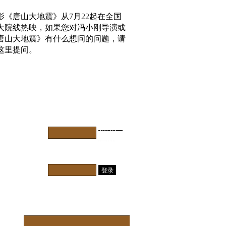
影《唐山大地震》从7月22起在全国
大院线热映，如果您对冯小刚导演或
唐山大地震》有什么想问的问题，请
这里提问。
用户
新用户
名：
注册
密
码：
提问：