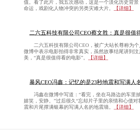
值。看了此片，我五次感动，这是一个淡化历史背景
命运，戏剧化人物冲突的另类灾难大片。
【详细】
二六五科技有限公司CEO蔡文胜：真是很值
二六五科技有限公司CEO，被广大站长尊称为
微博中表示电影拍得非常真实，虽然故事结尾讲到汶
美，“真是很值得看的电影”。
【详细】
暴风CEO冯鑫：记忆的是23秒地震和写满人
冯鑫在微博中写道：“看完，坐在马路边的车里
嬉笑，安静。”过后很久“忘却片子里的亲情和心债对
震和片尾撑满银幕的写满人名的地震墙。
【详细】