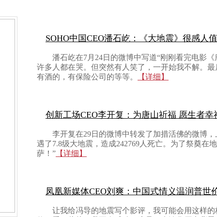
SOHO中国CEO潘石屹：《大地震》很感人
潘石屹在7月24日的微博中写道“刚刚看完电影
许多人都在哭。但突然有人笑了，一开始我不解。最
有酒的，有保险公司的等等。
【详细】
创新工场CEO李开复：为唐山祈福 愿生者幸
李开复在29日的微博中转发了加措活佛的微博，上
遇了7.8级大地震，造成242769人死亡。为了祭奠
萨！”
【详细】
凤凰新媒体CEO刘爽：中国式情义温润普世
让我给冯导的地震写个影评，我可能会用这样的