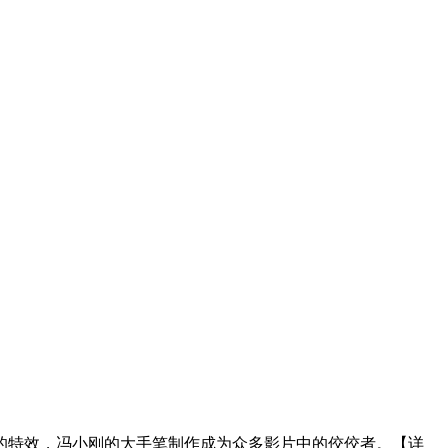
的特效，冯小刚的大手笔制作成为众多影片中的佼佼者。
【
详