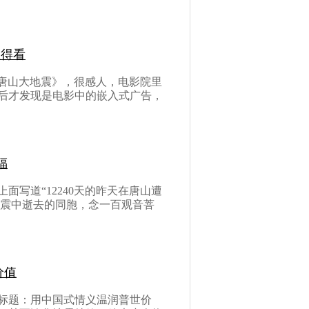
值得看
《唐山大地震》，很感人，电影院里
后才发现是电影中的嵌入式广告，
福
面写道“12240天的昨天在唐山遭
在地震中逝去的同胞，念一百观音菩
价值
标题：用中国式情义温润普世价