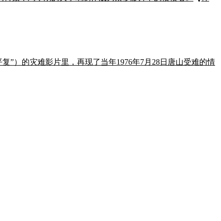
复”）的灾难影片里，再现了当年1976年7月28日唐山受难的情