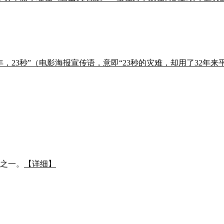
，23秒”（电影海报宣传语，意即“23秒的灾难，却用了32年来平
弟之一。
【详细】