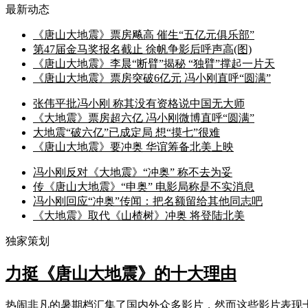
最新动态
《唐山大地震》票房飚高 催生“五亿元俱乐部”
第47届金马奖报名截止 徐帆争影后呼声高(图)
《唐山大地震》李晨“断臂”揭秘 “独臂”撑起一片天
《唐山大地震》票房突破6亿元 冯小刚直呼“圆满”
张伟平批冯小刚 称其没有资格说中国无大师
《大地震》票房超六亿 冯小刚微博直呼“圆满”
大地震“破六亿”已成定局 想“摸七”很难
《唐山大地震》要冲奥 华谊筹备北美上映
冯小刚反对《大地震》“冲奥” 称不去为妥
传《唐山大地震》“申奥” 电影局称是不实消息
冯小刚回应“冲奥”传闻：把名额留给其他同志吧
《大地震》取代《山楂树》冲奥 将登陆北美
独家策划
力挺《唐山大地震》的十大理由
热闹非凡的暑期档汇集了国内外众多影片，然而这些影片表现