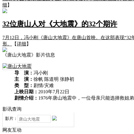
细
】
32位唐山人对《大地震》的32个期许
7月12日，冯小刚《唐山大地震》在唐山首映。在这部表现“32年
形。
【
详细
】
《唐山大地震》影片信息
导 演：
冯小刚
主 演：
徐帆 陈道明 张静初
类 型：
剧情/灾难
上映日期：
2010年7月22日
剧情介绍：
1976年唐山地震中，一位母亲只能选择救姐
影讯查询
影片：
网友互动