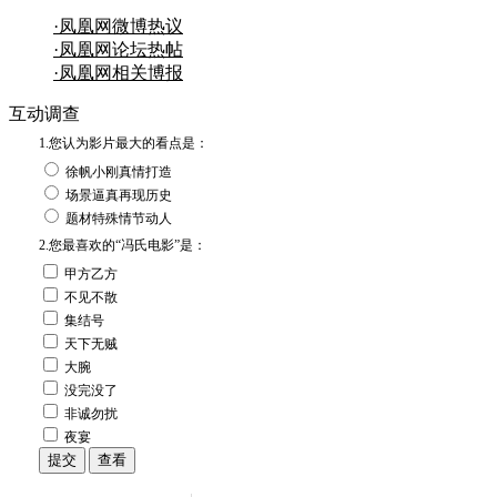
·凤凰网微博热议
·凤凰网论坛热帖
·凤凰网相关博报
互动调查
1.您认为影片最大的看点是：
徐帆小刚真情打造
场景逼真再现历史
题材特殊情节动人
2.您最喜欢的“冯氏电影”是：
甲方乙方
不见不散
集结号
天下无贼
大腕
没完没了
非诚勿扰
夜宴