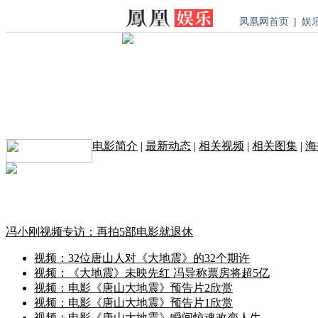
凤凰网首页
|
娱
电影简介
|
最新动态
|
相关视频
|
相关图集
|
海
冯小刚视频专访：再拍5部电影就退休
视频：32位唐山人对《大地震》的32个期许
视频：《大地震》未映先红 冯导称票房将超5亿
视频：电影《唐山大地震》预告片2欣赏
视频：电影《唐山大地震》预告片1欣赏
视频：电影《唐山大地震》瞬间惊魂改变人生