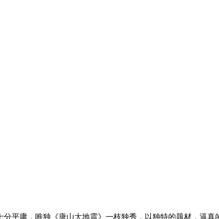
十分平庸，唯独《唐山大地震》一枝独秀，以独特的题材，逼真