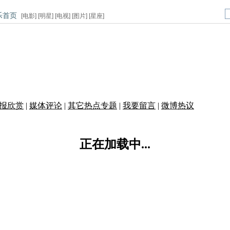
乐首页
[
电影
] [
明星
] [
电视
] [
图片
] [
星座
]
报欣赏
|
媒体评论
|
其它热点专题
|
我要留言
|
微博热议
正在加载中...