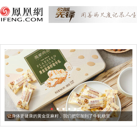
康的黄金亚麻籽，我们把它加到了牛轧糖里
被列入佛家七宝