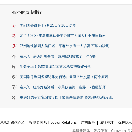
48小时点击排行
1
美副国务卿将于7月25日至26日访华
2
定了！2032年夏季奥运会主办城市为澳大利亚布里斯班
3
郑州地铁被困人员口述：车厢外水有一人多高 车厢内缺氧
4
在人间 | 亲历郑州暴雨：我用皮划艇救了一个孕妇
5
生命至上！第83集团军某旅紧急实施爆破分洪
6
美国常务副国务卿访华为何选在天津？外交部：两个原因
7
在人间 | 红绿灯被淹后，小男孩在路口指路，7位摄影师...
8
重庆姐弟坠亡案细节：凶手欲靠悲情蒙混 警方现场勘察发现...
凤凰新媒体介绍
投资者关系 Investor Relations
广告服务
诚征英才
保护隐
凤凰新媒体
版权所有
Copyright © 