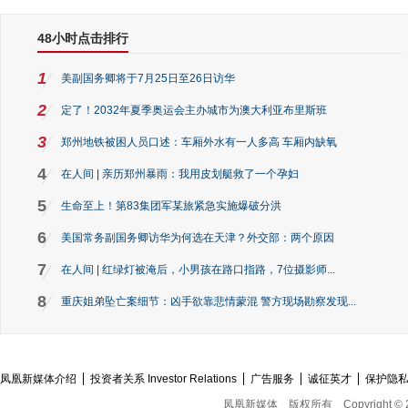
48小时点击排行
1
美副国务卿将于7月25日至26日访华
2
定了！2032年夏季奥运会主办城市为澳大利亚布里斯班
3
郑州地铁被困人员口述：车厢外水有一人多高 车厢内缺氧
4
在人间 | 亲历郑州暴雨：我用皮划艇救了一个孕妇
5
生命至上！第83集团军某旅紧急实施爆破分洪
6
美国常务副国务卿访华为何选在天津？外交部：两个原因
7
在人间 | 红绿灯被淹后，小男孩在路口指路，7位摄影师...
8
重庆姐弟坠亡案细节：凶手欲靠悲情蒙混 警方现场勘察发现...
凤凰新媒体介绍
投资者关系 Investor Relations
广告服务
诚征英才
保护隐
凤凰新媒体
版权所有
Copyright © 