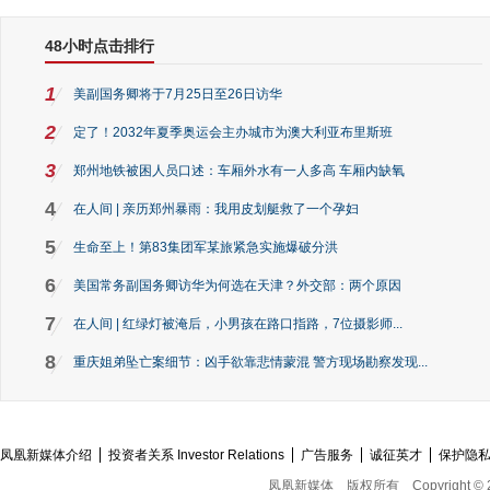
48小时点击排行
1
美副国务卿将于7月25日至26日访华
2
定了！2032年夏季奥运会主办城市为澳大利亚布里斯班
3
郑州地铁被困人员口述：车厢外水有一人多高 车厢内缺氧
4
在人间 | 亲历郑州暴雨：我用皮划艇救了一个孕妇
5
生命至上！第83集团军某旅紧急实施爆破分洪
6
美国常务副国务卿访华为何选在天津？外交部：两个原因
7
在人间 | 红绿灯被淹后，小男孩在路口指路，7位摄影师...
8
重庆姐弟坠亡案细节：凶手欲靠悲情蒙混 警方现场勘察发现...
凤凰新媒体介绍
投资者关系 Investor Relations
广告服务
诚征英才
保护隐
凤凰新媒体
版权所有
Copyright © 