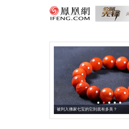
把它加到了牛轧糖里
被列入佛家七宝的它到底有多美？