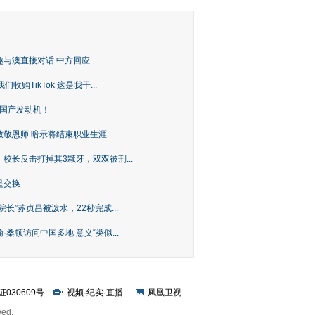
趣与澳直接对话 中方回应
购TikTok 这是我干...
上国产发动机！
致敬恩师 暗示将结束职业生涯
校长反击打掉其3颗牙，双双被刑...
是交换
长”苏贞昌被泼水，22秒完成...
桑顿访问中国多地 意义“类似...
证030609号
视频
·
纪实
·
直播
凤凰卫视
ved.