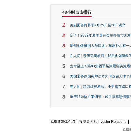
48小时点击排行
1
美副国务卿将于7月25日至26日访华
2
定了！2032年夏季奥运会主办城市为
3
郑州地铁被困人员口述：车厢外水有一
4
在人间 | 亲历郑州暴雨：我用皮划艇救
5
生命至上！第83集团军某旅紧急实施爆
6
美国常务副国务卿访华为何选在天津？
7
在人间 | 红绿灯被淹后，小男孩在路口指
8
重庆姐弟坠亡案细节：凶手欲靠悲情蒙混 
凤凰新媒体介绍
投资者关系 Investor Relations
凤凰