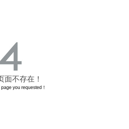
页面不存在！
he page you requested！
曲奇届的“爱马仕”把你的爱封在罐子里送给TA