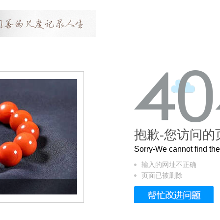
抱歉-您访问的
Sorry-We cannot find t
输入的网址不正确
页面已被删除
这个3.2米的长卷，还原了600岁的紫禁城