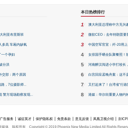
本日热榜排行
1
澳大利亚总理称中方无兴
2
澳大利亚布里斯班
微软CEO：去年特朗普要我们收
3
人多高 车厢内缺氧
中国空军官宣：歼-20用
4
了一个孕妇
女排国手晒全队聚餐照！
5
破分洪
河南醉汉闯进小学打校长，
6
外交部：两个原因
白宫回应孟晚舟案：这不
7
路，7位摄影师...
又打起来了！台湾省“行政院
8
警方现场勘察发现...
港媒：华尔街重要人物约翰·
广告服务
诚征英才
保护隐私权
免责条款
意见反馈
凤凰卫视介绍
京ICP
新媒体
版权所有
Copyright © 2019 Phoenix New Media Limited All Rights Reser