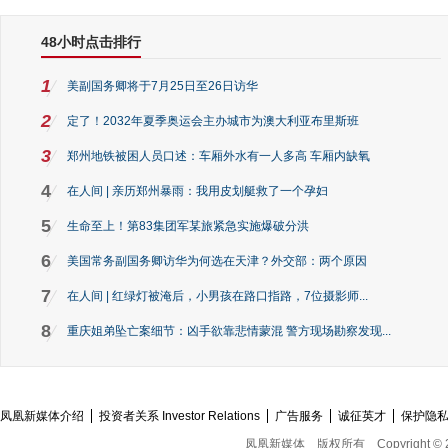
48小时点击排行
1
美副国务卿将于7月25日至26日访华
2
定了！2032年夏季奥运会主办城市为澳大利亚布里斯班
3
郑州地铁被困人员口述：车厢外水有一人多高 车厢内缺氧
4
在人间 | 亲历郑州暴雨：我用皮划艇救了一个孕妇
5
生命至上！第83集团军某旅紧急实施爆破分洪
6
美国常务副国务卿访华为何选在天津？外交部：两个原因
7
在人间 | 红绿灯被淹后，小男孩在路口指路，7位摄影师...
8
重庆姐弟坠亡案细节：凶手欲靠悲情蒙混 警方现场勘察发现...
凤凰新媒体介绍
投资者关系 Investor Relations
广告服务
诚征英才
保护隐
凤凰新媒体
版权所有
Copyright © 