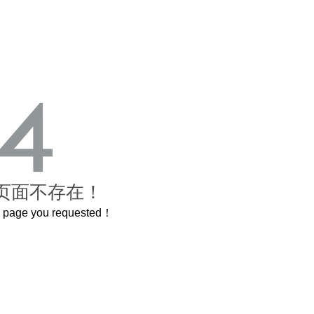
页面不存在！
he page you requested！
这个3.2米的长卷，还原了600岁的紫禁城