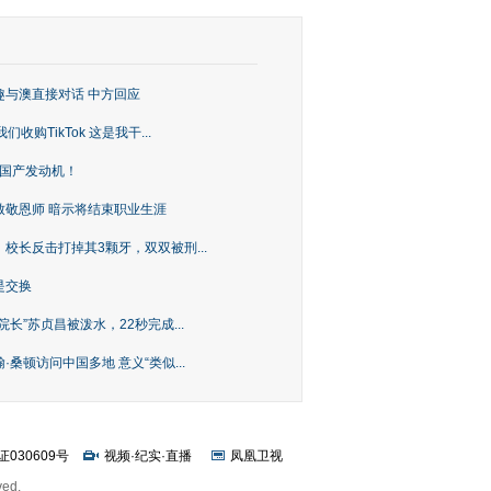
趣与澳直接对话 中方回应
购TikTok 这是我干...
上国产发动机！
致敬恩师 暗示将结束职业生涯
校长反击打掉其3颗牙，双双被刑...
是交换
长”苏贞昌被泼水，22秒完成...
桑顿访问中国多地 意义“类似...
证030609号
视频
·
纪实
·
直播
凤凰卫视
ved.