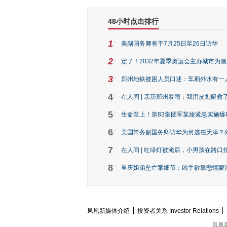
48小时点击排行
1
美副国务卿将于7月25日至26日访华
2
定了！2032年夏季奥运会主办城市为
3
郑州地铁被困人员口述：车厢外水有一
4
在人间 | 亲历郑州暴雨：我用皮划艇救
5
生命至上！第83集团军某旅紧急实施爆
6
美国常务副国务卿访华为何选在天津？
7
在人间 | 红绿灯被淹后，小男孩在路口指
8
重庆姐弟坠亡案细节：凶手欲靠悲情蒙混 
凤凰新媒体介绍
投资者关系 Investor Relations
凤凰