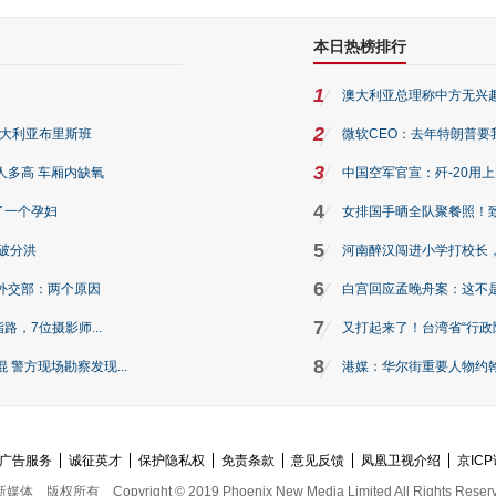
本日热榜排行
1
澳大利亚总理称中方无兴
2
澳大利亚布里斯班
微软CEO：去年特朗普要我们收
3
人多高 车厢内缺氧
中国空军官宣：歼-20用
4
了一个孕妇
女排国手晒全队聚餐照！
5
破分洪
河南醉汉闯进小学打校长，
6
外交部：两个原因
白宫回应孟晚舟案：这不
7
路，7位摄影师...
又打起来了！台湾省“行政院
8
警方现场勘察发现...
港媒：华尔街重要人物约翰·
广告服务
诚征英才
保护隐私权
免责条款
意见反馈
凤凰卫视介绍
京ICP
新媒体
版权所有
Copyright © 2019 Phoenix New Media Limited All Rights Reser