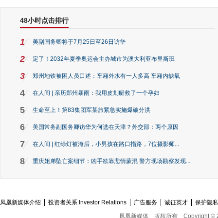
48小时点击排行
1
美副国务卿将于7月25日至26日访华
2
定了！2032年夏季奥运会主办城市为澳大利亚布里斯班
3
郑州地铁被困人员口述：车厢外水有一人多高 车厢内缺氧
4
在人间 | 亲历郑州暴雨：我用皮划艇救了一个孕妇
5
生命至上！第83集团军某旅紧急实施爆破分洪
6
美国常务副国务卿访华为何选在天津？外交部：两个原因
7
在人间 | 红绿灯被淹后，小男孩在路口指路，7位摄影师...
8
重庆姐弟坠亡案细节：凶手欲靠悲情蒙混 警方现场勘察发现...
凤凰新媒体介绍
投资者关系 Investor Relations
广告服务
诚征英才
保护隐
凤凰新媒体
版权所有
Copyright © 