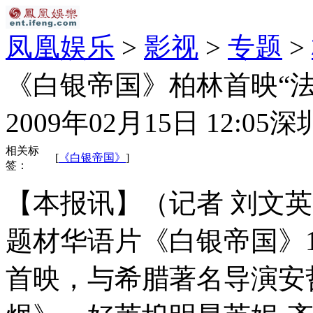
凤凰娱乐
>
影视
>
专题
>
《白银帝国》柏林首映“
2009年02月15日 12:05
深
相关标
[
《白银帝国》
]
签：
【本报讯】（记者 刘文英
题材华语片《白银帝国》1
首映，与希腊著名导演安