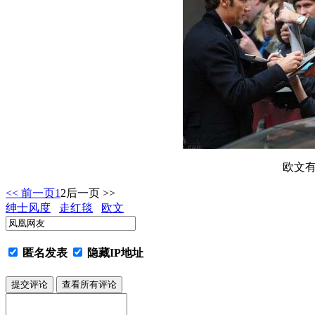
欧文
<< 前一页
1
2
后一页 >>
绅士风度
走红毯
欧文
匿名发表
隐藏IP地址