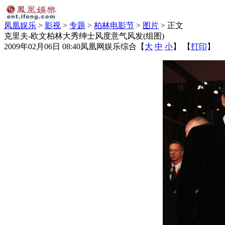
凤凰娱乐
>
影视
>
专题
>
柏林电影节
>
图片
> 正文
克里夫-欧文柏林大秀绅士风度意气风发(组图)
2009年02月06日 08:40
凤凰网娱乐综合
【
大
中
小
】 【
打印
】