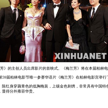
兰芳》的主创人员出席影片的首映式。《梅兰芳》将在本届柏林电
5分)，第59届柏林电影节唯一参赛华语片《梅兰芳》在柏林电影宫
。陈红身穿藕青色的低胸晚装，上镶金色刺绣，非常具有中国特
，显得分外雍容华贵。