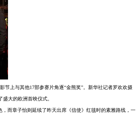
影节上与其他17部参赛片角逐“金熊奖”。新华社记者罗欢欢摄
举行了盛大的欧洲首映仪式。
色，而章子怡则延续了昨天出席《信使》红毯时的素雅路线，一