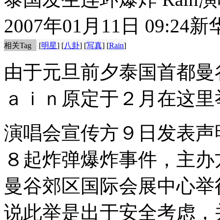
2007年01月11日 09:24
新
相关Tag
[
明星
] [
八卦
] [
写真
] [
Rain
]
由于元旦前夕泰国首都曼
ａｉｎ原定于２月在这里
演唱会宣传方９日发表声
８起炸弹爆炸事件，主办
曼谷郊区国际会展中心举
说此举是出于安全考虑，