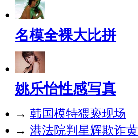
名模全裸大比拼
姚乐怡性感写真
→
韩国模特猥亵现场
→
港法院判星辉欺诈黄