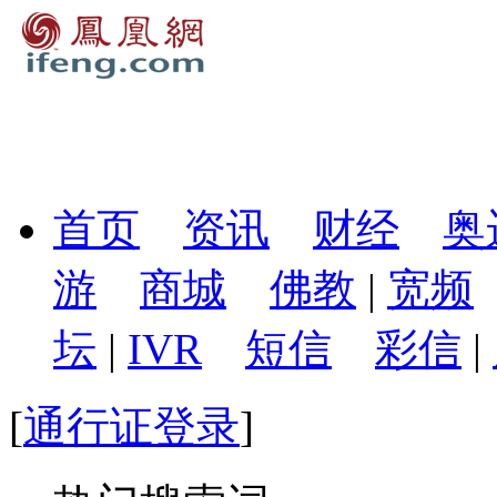
首页
资讯
财经
奥
游
商城
佛教
|
宽频
坛
|
IVR
短信
彩信
|
[
通行证登录
]