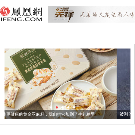
籽，我们把它加到了牛轧糖里
被列入佛家七宝的它到底有多