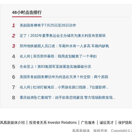
48小时点击排行
1
美副国务卿将于7月25日至26日访华
2
定了！2032年夏季奥运会主办城市为澳大利亚布里斯班
3
郑州地铁被困人员口述：车厢外水有一人多高 车厢内缺氧
4
在人间 | 亲历郑州暴雨：我用皮划艇救了一个孕妇
5
生命至上！第83集团军某旅紧急实施爆破分洪
6
美国常务副国务卿访华为何选在天津？外交部：两个原因
7
在人间 | 红绿灯被淹后，小男孩在路口指路，7位摄影师...
8
重庆姐弟坠亡案细节：凶手欲靠悲情蒙混 警方现场勘察发现...
凤凰新媒体介绍
投资者关系 Investor Relations
广告服务
诚征英才
保护隐
凤凰新媒体
版权所有
Copyright © 