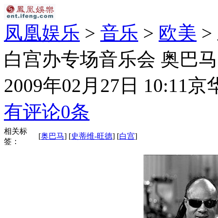
凤凰娱乐
>
音乐
>
欧美
>
白宫办专场音乐会 奥巴马
2009年02月27日 10:11
京
有评论
0
条
相关标
[
奥巴马
] [
史蒂维-旺德
] [
白宫
]
签：