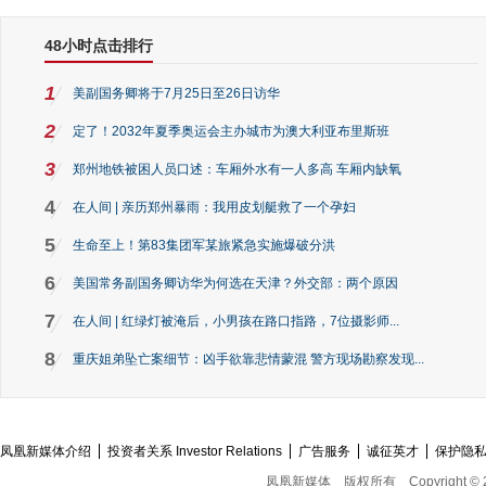
48小时点击排行
1
美副国务卿将于7月25日至26日访华
2
定了！2032年夏季奥运会主办城市为澳大利亚布里斯班
3
郑州地铁被困人员口述：车厢外水有一人多高 车厢内缺氧
4
在人间 | 亲历郑州暴雨：我用皮划艇救了一个孕妇
5
生命至上！第83集团军某旅紧急实施爆破分洪
6
美国常务副国务卿访华为何选在天津？外交部：两个原因
7
在人间 | 红绿灯被淹后，小男孩在路口指路，7位摄影师...
8
重庆姐弟坠亡案细节：凶手欲靠悲情蒙混 警方现场勘察发现...
凤凰新媒体介绍
投资者关系 Investor Relations
广告服务
诚征英才
保护隐
凤凰新媒体
版权所有
Copyright © 