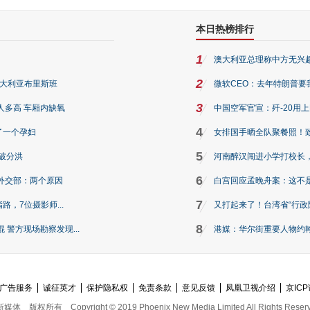
本日热榜排行
1
澳大利亚总理称中方无兴
2
澳大利亚布里斯班
微软CEO：去年特朗普要我们收
3
人多高 车厢内缺氧
中国空军官宣：歼-20用
4
了一个孕妇
女排国手晒全队聚餐照！
5
破分洪
河南醉汉闯进小学打校长，
6
外交部：两个原因
白宫回应孟晚舟案：这不
7
路，7位摄影师...
又打起来了！台湾省“行政院
8
警方现场勘察发现...
港媒：华尔街重要人物约翰·
广告服务
诚征英才
保护隐私权
免责条款
意见反馈
凤凰卫视介绍
京ICP
新媒体
版权所有
Copyright © 2019 Phoenix New Media Limited All Rights Reser