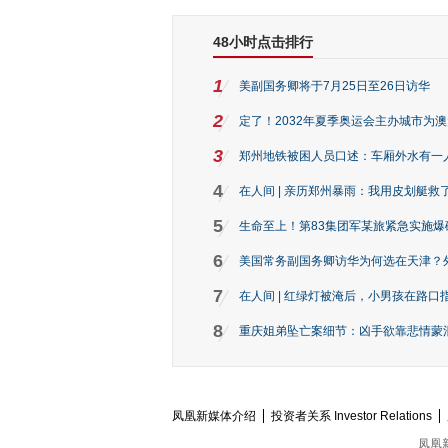
48小时点击排行
1
美副国务卿将于7月25日至26日访华
2
定了！2032年夏季奥运会主办城市为
3
郑州地铁被困人员口述：车厢外水有一
4
在人间 | 亲历郑州暴雨：我用皮划艇救
5
生命至上！第83集团军某旅紧急实施爆
6
美国常务副国务卿访华为何选在天津？
7
在人间 | 红绿灯被淹后，小男孩在路口指
8
重庆姐弟坠亡案细节：凶手欲靠悲情蒙混 
凤凰新媒体介绍
投资者关系 Investor Relations
凤凰