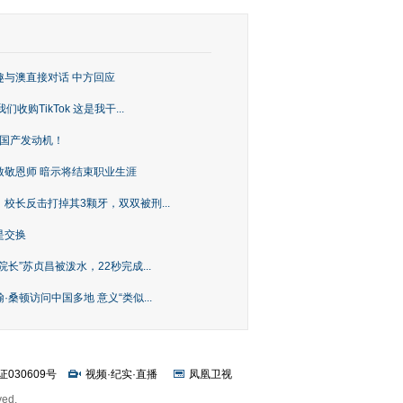
趣与澳直接对话 中方回应
购TikTok 这是我干...
上国产发动机！
致敬恩师 暗示将结束职业生涯
校长反击打掉其3颗牙，双双被刑...
是交换
长”苏贞昌被泼水，22秒完成...
桑顿访问中国多地 意义“类似...
证030609号
视频
·
纪实
·
直播
凤凰卫视
ved.