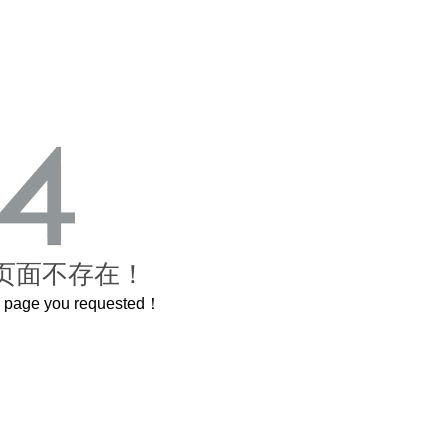
页面不存在！
he page you requested！
这个3.2米的长卷，还原了600岁的紫禁城
曲