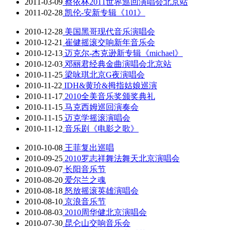
2011-03-09
蔡依林2011世界巡回演唱会北京站
2011-02-28
凯伦-安新专辑《101》
2010-12-28
美国黑哥现代音乐演唱会
2010-12-21
崔健摇滚交响新年音乐会
2010-12-13
迈克尔-杰克逊新专辑《michael》
2010-12-03
邓丽君经典金曲演唱会北京站
2010-11-25
梁咏琪北京G夜演唱会
2010-11-22
IDH&黄玠&拇指姑娘巡演
2010-11-17
2010全美音乐奖颁奖典礼
2010-11-15
马克西姆巡回演奏会
2010-11-15
迈克学摇滚演唱会
2010-11-12
音乐剧《电影之歌》
2010-10-08
王菲复出巡唱
2010-09-25
2010罗志祥舞法舞天北京演唱会
2010-09-07
长阳音乐节
2010-08-20
爱尔兰之魂
2010-08-18
怒放摇滚英雄演唱会
2010-08-10
京浪音乐节
2010-08-03
2010周华健北京演唱会
2010-07-30
昆仑山交响音乐会