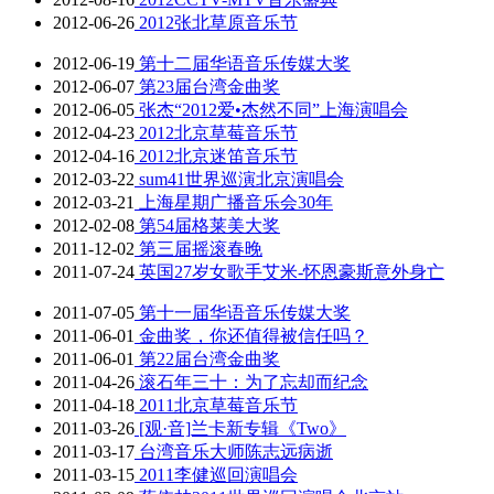
2012-06-26
2012张北草原音乐节
2012-06-19
第十二届华语音乐传媒大奖
2012-06-07
第23届台湾金曲奖
2012-06-05
张杰“2012爱•杰然不同”上海演唱会
2012-04-23
2012北京草莓音乐节
2012-04-16
2012北京迷笛音乐节
2012-03-22
sum41世界巡演北京演唱会
2012-03-21
上海星期广播音乐会30年
2012-02-08
第54届格莱美大奖
2011-12-02
第三届摇滚春晚
2011-07-24
英国27岁女歌手艾米-怀恩豪斯意外身亡
2011-07-05
第十一届华语音乐传媒大奖
2011-06-01
金曲奖，你还值得被信任吗？
2011-06-01
第22届台湾金曲奖
2011-04-26
滚石年三十：为了忘却而纪念
2011-04-18
2011北京草莓音乐节
2011-03-26
[观·音]兰卡新专辑《Two》
2011-03-17
台湾音乐大师陈志远病逝
2011-03-15
2011李健巡回演唱会