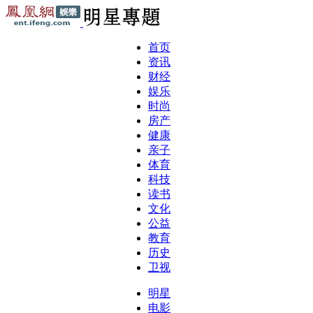
首页
资讯
财经
娱乐
时尚
房产
健康
亲子
体育
科技
读书
文化
公益
教育
历史
卫视
明星
电影