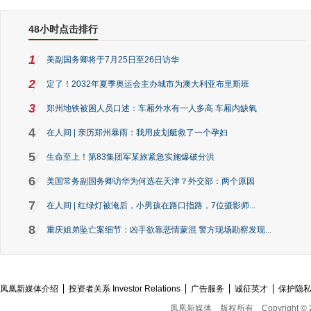
48小时点击排行
1
美副国务卿将于7月25日至26日访华
2
定了！2032年夏季奥运会主办城市为澳大利亚布里斯班
3
郑州地铁被困人员口述：车厢外水有一人多高 车厢内缺氧
4
在人间 | 亲历郑州暴雨：我用皮划艇救了一个孕妇
5
生命至上！第83集团军某旅紧急实施爆破分洪
6
美国常务副国务卿访华为何选在天津？外交部：两个原因
7
在人间 | 红绿灯被淹后，小男孩在路口指路，7位摄影师...
8
重庆姐弟坠亡案细节：凶手欲靠悲情蒙混 警方现场勘察发现...
凤凰新媒体介绍
投资者关系 Investor Relations
广告服务
诚征英才
保护隐
凤凰新媒体
版权所有
Copyright © 