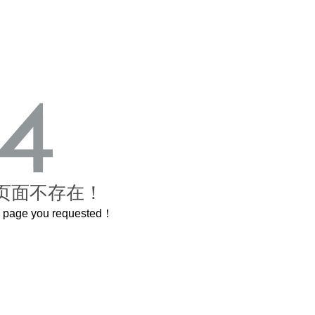
页面不存在！
he page you requested！
这个3.2米的长卷，还原了600岁的紫禁城