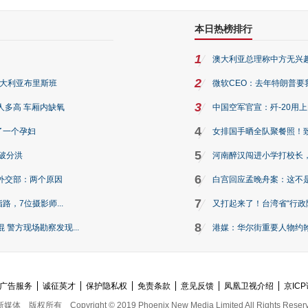
本日热榜排行
1
澳大利亚总理称中方无兴
2
澳大利亚布里斯班
微软CEO：去年特朗普要我们收
3
人多高 车厢内缺氧
中国空军官宣：歼-20用
4
了一个孕妇
女排国手晒全队聚餐照！
5
破分洪
河南醉汉闯进小学打校长，
6
外交部：两个原因
白宫回应孟晚舟案：这不
7
路，7位摄影师...
又打起来了！台湾省“行政院
8
警方现场勘察发现...
港媒：华尔街重要人物约翰·
广告服务
诚征英才
保护隐私权
免责条款
意见反馈
凤凰卫视介绍
京ICP
新媒体
版权所有
Copyright © 2019 Phoenix New Media Limited All Rights Reser