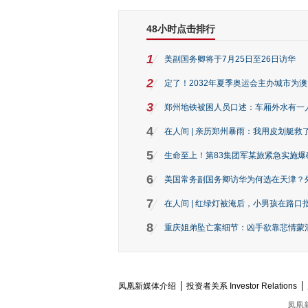
48小时点击排行
1
美副国务卿将于7月25日至26日访华
2
定了！2032年夏季奥运会主办城市为
3
郑州地铁被困人员口述：车厢外水有一
4
在人间 | 亲历郑州暴雨：我用皮划艇救
5
生命至上！第83集团军某旅紧急实施爆
6
美国常务副国务卿访华为何选在天津？
7
在人间 | 红绿灯被淹后，小男孩在路口指
8
重庆姐弟坠亡案细节：凶手欲靠悲情蒙混 
凤凰新媒体介绍
投资者关系 Investor Relations
凤凰