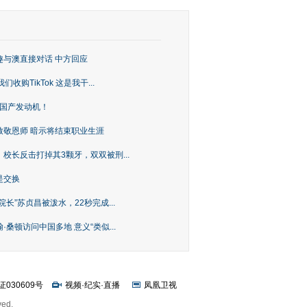
趣与澳直接对话 中方回应
购TikTok 这是我干...
上国产发动机！
致敬恩师 暗示将结束职业生涯
校长反击打掉其3颗牙，双双被刑...
是交换
长”苏贞昌被泼水，22秒完成...
桑顿访问中国多地 意义“类似...
证030609号
视频
·
纪实
·
直播
凤凰卫视
ved.