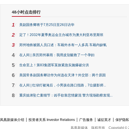
48小时点击排行
1
美副国务卿将于7月25日至26日访华
2
定了！2032年夏季奥运会主办城市为澳大利亚布里斯班
3
郑州地铁被困人员口述：车厢外水有一人多高 车厢内缺氧
4
在人间 | 亲历郑州暴雨：我用皮划艇救了一个孕妇
5
生命至上！第83集团军某旅紧急实施爆破分洪
6
美国常务副国务卿访华为何选在天津？外交部：两个原因
7
在人间 | 红绿灯被淹后，小男孩在路口指路，7位摄影师...
8
重庆姐弟坠亡案细节：凶手欲靠悲情蒙混 警方现场勘察发现...
凤凰新媒体介绍
投资者关系 Investor Relations
广告服务
诚征英才
保护隐
凤凰新媒体
版权所有
Copyright © 