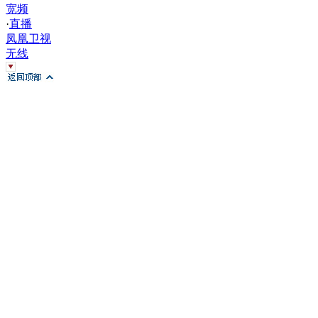
宽频
·
直播
凤凰卫视
无线