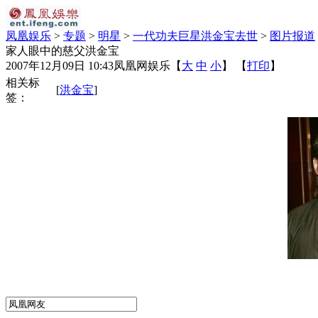
凤凰娱乐
>
专题
>
明星
>
一代功夫巨星洪金宝去世
>
图片报道
家人眼中的慈父洪金宝
2007年12月09日 10:43
凤凰网娱乐
【
大
中
小
】 【
打印
】
相关标
[
洪金宝
]
签：